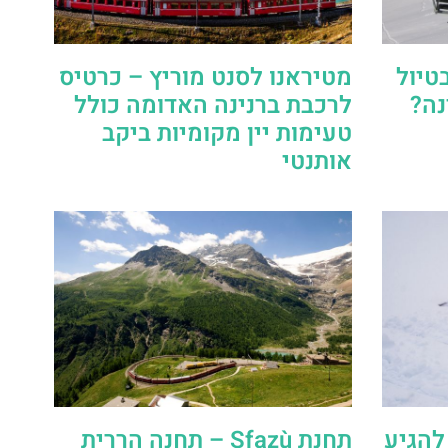
טיול
מטיראנו לסנט מוריץ – כרטיס
נה?
לרכבת ברנינה האדומה כולל
טעימות יין מקומיות ביקב
אותנטי
להגיע
תחנת Sfazù – תחנה הררית