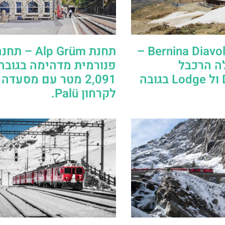
תחנת Bernina Diavolezza –
תחנת Alp Grüm – תח
ה הרכבל
פנורמית מדהימה בגובה
Diavolezza ול Lodge בגובה
2,091 מטר עם מסעדה 
לקרחון Palü.