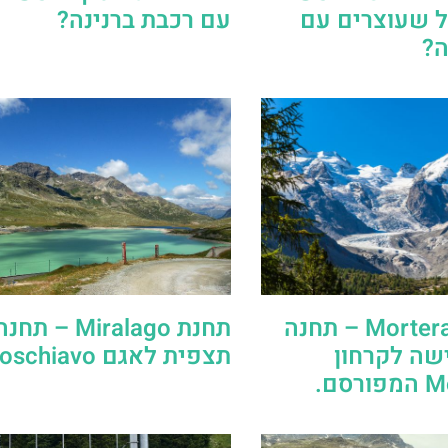
ל שעוצרים עם
עם רכבת ברנינה?
ה?
תחנת Morteratsch – תחנה
תחנת Miralago –
שה לקרחון
תצפית לאגם Poschiavo.
סם.