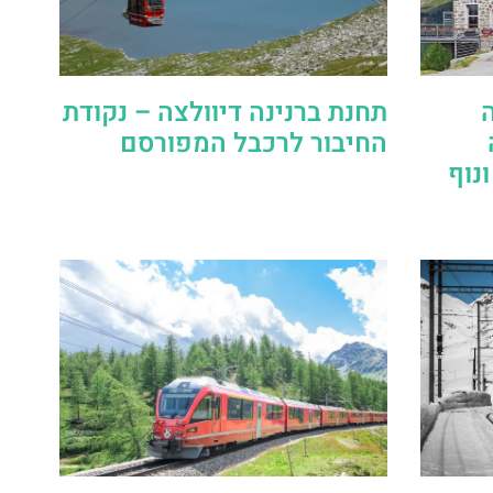
נה
תחנת ברנינה דיוולצה – נקודת
החיבור לרכבל המפורסם
ונוף