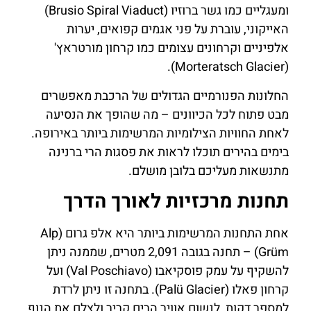
ומעגליים כמו גשר ברוזיו (Brusio Spiral Viaduct)
האייקוני, עוברת על פני אגמים קפואים, יערות
אלפיניים וקרחונים עצומים כמו קרחון מורטראץ'
(Morteratsch Glacier).
החלונות הפנורמיים הגדולים של הרכבת מאפשרים
מבט פתוח לכל הכיוונים – מה שהופך את הנסיעה
לאחת החוויות הצילומיות המרשימות ביותר באירופה.
בימים בהירים תוכלו לראות את פסגות הרי ברנינה
מתנשאות מעליכם בלובן מושלם.
תחנות מרכזיות לאורך הדרך
אחת התחנות המרשימות ביותר היא אלפ גרום (Alp
Grüm) – תחנה בגובה 2,091 מטרים, שממנה ניתן
להשקיף על עמק פוסקיאבו (Val Poschiavo) ועל
קרחון פאלו (Palü Glacier). בתחנה זו ניתן לרדת
למספר דקות, לנשום אוויר הרים קריר ולצלם את הנוף