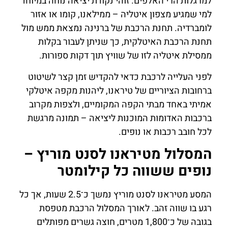
למרגלות הרי האלפים. זוהי נקודת יציאה נוחה במיוחד
למי שמגיע מצפון איטליה – ממילאנו, קומו או אזור
לומברדיה. תחנת הרכבת של ברנינה נמצאת ממש מול
תחנת הרכבת האיטלקית, כך שניתן לעבור בקלות
ממסילת איטליה לזו של שוויץ תוך דקות ספורות.
לפני העלייה לרכבת כדאי להקדיש זמן קצר לשיטוט
ברחובות הציוריים של טיראנו, ליהנות מקפה איטלקי
אמיתי באחד מבתי הקפה המקומיים, ולצפות מקרוב
ברכבות האדומות המוכנות ליציאה – תמונה מרגשת
לכל חובב רכבות או נופים.
המסלול מטיראנו לסנט מוריץ –
נופים ששווה כל קילומטר
המסע מטיראנו לסנט מוריץ נמשך כ־2.5 שעות, אך כל
רגע בו שווה זהב. לאורך המסלול הרכבת מטפסת
בגובה של כ־1,800 מטרים, חוצה גשרים מפותלים