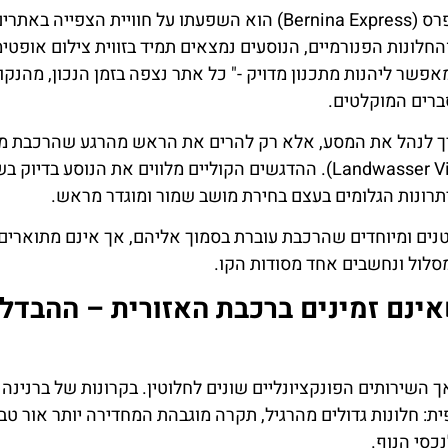
אחד היתרונות המרכזיים בכרטיס לקרונות ברנינה אקספרס (Bernina Express) הוא השפעתו על חוויית הצפייה באתר
לונות הפנורמיים, הנוסעים נמצאים תמיד בזווית צילום אופטימ
אפשר ליהנות מתכנון מדויק -" כל אתר נצפה בזמן הנכון, מהנקו
רים המוקלטים.
צריך לנהל את המסע, אלא רק להרים את הראש מהרגע שהרכבת 
לאגם ביאנקו (Lago Bianco) או לגשר לנדווסר (Landwasser Viaduct). ההדגשים הקוליים מלווים את הנוסע בד
תרונות הגלומים בעצם בחירת מושב שמור ומוגדר מראש.
ים ומיוחדים שהרכבת עוברת בסמוך אליהם, אך אינם מתוארים 
לול ונחשבים אחד מסודות הקו.
ינם זמינים ברכבת האזורית – ההבדל
 השירותים הפונקציונליים שונים לחלוטין. בקרונות של ברנינה
: חלונות גדולים מהרגיל, תקרה מוגבהת המחדירה יותר אור טב
כסי הנוף.