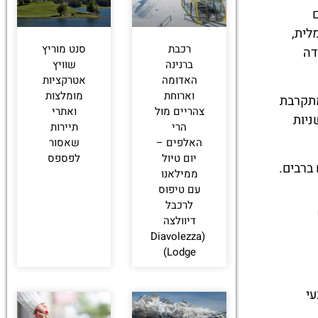
ים
לית,
רכבת
סנט מוריץ
דה
ברנינה
שוויץ
האדומה
אטרקציות
וארוחת
מומלצות
מתקרבת
צהריים מול
ואתרי
יוק בשניות
הרי
תיירות
האלפים –
שאסור
יום טיול
לפספס
ברבים.
ממילאנו
עם טיפוס
לרכבל
דיוולצה
(Diavolezza
Lodge)
עי