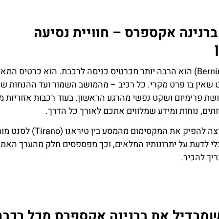
ברנינה אקספרס – חוויית נסיעה
הכרטיס לקרונות הרכבת ברנינה אקספרס (Bernina Express) הוא הרבה יותר מכרטיס כניסה לרכבת. הוא כרטיס
ט שאין בו פרט מקרי. כל רכיב – מהמושב השמור ועד ההנחות שנ
שת פרימיום ושקט נפשי מהרגע הראשון. בעוד רכבות אזוריות מ
תים, נוחות ומידע שמלווים אתכם לאורך כל הדרך.
יס מבלי לדעת על יתרונותיו המלאים, וכך מפספסים חלק מהערך האמי
יך להכיר.
שמבדיל את ברנינה אקספרס מכל רכבת