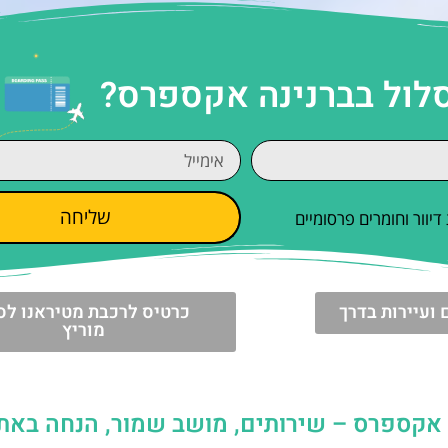
סלול בברנינה אקספרס?
שליחה
וור וחומרים פרסומיים
 ועיירות בדרך
כרטיס לרכבת מטיראנו לס
מוריץ
 אקספרס – שירותים, מושב שמור, הנחה באת