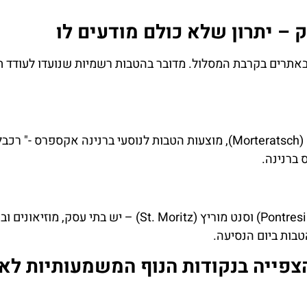
– יתרון שלא כולם מודעים לו
אתרים בקרבת המסלול. מדובר בהטבות רשמיות שנועדו לעודד תי
במספר יעדים, בהם דיאבולצה (Diavolezza) ומורטרהט (Morteratsch), מוצעות הטבות לנוסעי ברנינה אקספרס -" 
 ברנינה.
בחלק מהעיירות לאורך המסלול – כמו פונטראסינה (Pontresina) וסנט מוריץ (St. Moritz) – יש בתי ע
בות ביום הנסיעה.
צפייה בנקודות הנוף המשמעותיות לאו