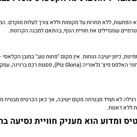
א הפתעות, ללא תחרות על מקומות וללא צורך לעלות מוקדם. המ
ורמיים שמגדילים את חוויית הנוף, בהתאם למבנה הקרונות.
השכרת
כרטיס
רכב
מגוון אופצי
כרטיסים ל
נות, כיוון ישיבה ונוחות. אין מקום "פחות טוב" במובן הקלאסי 
השוואת מחירים
הפנורמי
תוכנן כך שכל נוסע ייהנה מזווית מבט רחבה לנופים: קרחוני האלפס פיצ' גלאוריה (Piz Gloria), פסגות רכס ברנינה, עמק
לחצו
לחצו פה
פה!
 רגילה לא תמיד מבטיחה מקום ישיבה, אך כאן הכרטיס מבטיח 
 ללא דאגות.
יס ומדוע הוא מעניק חוויית נסיעה בר