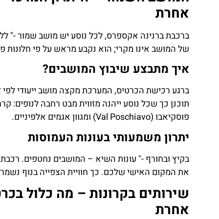
אחרת
ברכבת ברנינה אקספרס, לכל נוסע יש מושב שמור -" לל
של המושב אינו מקרי; הוא נקבע מראש על פי חלונות פנ
ת
טיסות
איך מתבצע שיבוץ המושבים?
ן
מציאת
טיסה זולה?
ברגע רכישת הכרטיס, המערכת מקצה מושב ייעודי לפי זמי
לחצו
פוסקיאבו (Val Poschiavo) ומגוון אגמים אלפיניים.
פה!
יתרון משמעותי בעונות העמוסות
בקיץ ובחורף -" עונות השיא – המושבים נחטפים. רכבת
את המקום האישי שלכם. כך חוויית הצפייה בנוף נשמרת
שירותים בקרונות – מה כלול בכרט
אחרת