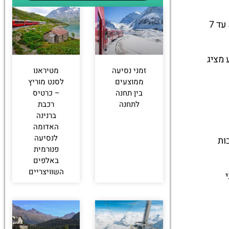
משך הנסיעה הכולל לדאבוס דרך ברנינה אקספרס משתנה בהתאם לנקודת המוצא, אך ברוב המקרים מדובר במסע של 5 עד 7
 מציג
זמני נסיעה
מטיראנו
ממוצעים
לסנט מוריץ
בין תחנה
– כרטיס
לתחנה
רכבת
ברנינה
האדומה
לנסיעה
ות
פנורמית
באלפים
השוויצריים