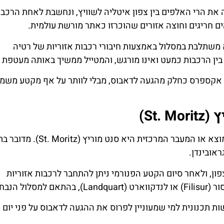
את הרי האלפים בין צפון איטליה לשוויץ, ונחשבת לאחת הרכבו
ם חריגים וחוצה אזורים שהוכרזו כאתר מורשת עולמית.
משתלבת במסלול באמצעות חיבורי רכבות אזוריות של רטיה
השכרת
כרטיס
רכב
מגוון אופצי
 אקספרס כחלק מהגעה לדאבוס, מבלי לוותר על אף מקטע משמע
כרטיסים ל
השוואת מחירים
הפנורמי
St)
לחצו
לחצו פה
פה!
עבור מי שמגיע לדאבוס דרך ברנינה אקספרס, נקודת המוצא או המעבר המרכזית היא סנט
אובינדן.
ון, ולאחר סיום הקטע הפנורמי ניתן להתחבר לרכבות אזוריות
ל הנבחר.
ת תכנונית למי שמעוניין לפרוס את ההגעה לדאבוס על פני יום א