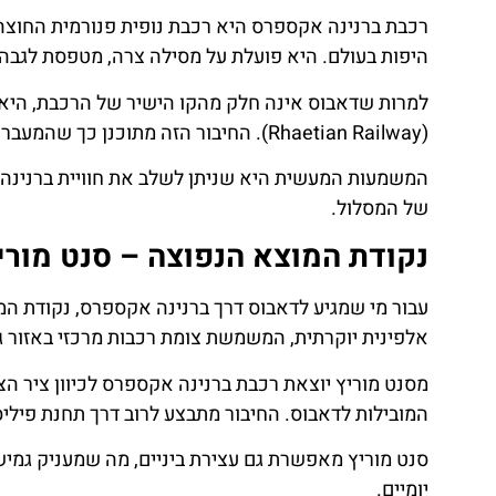
רכבת ברנינה אקספרס היא רכבת נופית פנורמית החוצה 
היפות בעולם. היא פועלת על מסילה צרה, מטפסת לגבהי
למרות שדאבוס אינה חלק מהקו הישיר של הרכבת, היא 
ת
טיסות
(Rhaetian Railway). החיבור הזה מתוכנן כך שהמעבר בין הרכבות כמעט ואינו מורגש, והמטייל ממשיך באותה מעטפת נופית.
ן
מציאת
המשמעות המעשית היא שניתן לשלב את חוויית ברנינה
טיסה זולה?
של המסלול.
לחצו
נקודת המוצא הנפוצה – סנט מוריץ (. Moritz
פה!
אלפינית יוקרתית, המשמשת צומת רכבות מרכזי באזור גר
מסנט מוריץ יוצאת רכבת ברנינה אקספרס לכיוון ציר הצפ
המובילות לדאבוס. החיבור מתבצע לרוב דרך תחנת פיליסור (Filisur) או לנדקווארט (Landquart), בהתאם למסלו
סנט מוריץ מאפשרת גם עצירת ביניים, מה שמעניק גמישו
יומיים.