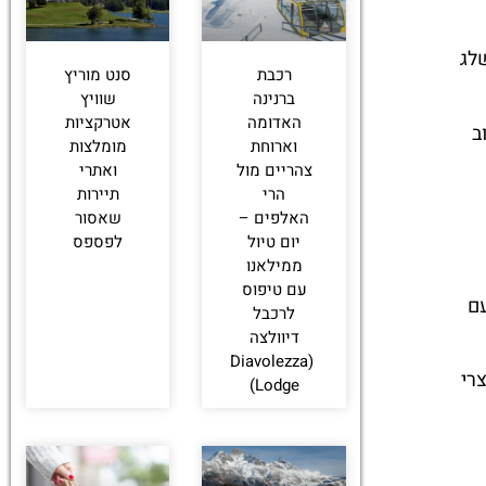
לג
רכבת
סנט מוריץ
ברנינה
שוויץ
האדומה
אטרקציות
ב
וארוחת
מומלצות
צהריים מול
ואתרי
הרי
תיירות
האלפים –
שאסור
יום טיול
לפספס
ממילאנו
עם טיפוס
עם
לרכבל
דיוולצה
(Diavolezza
רי
Lodge)