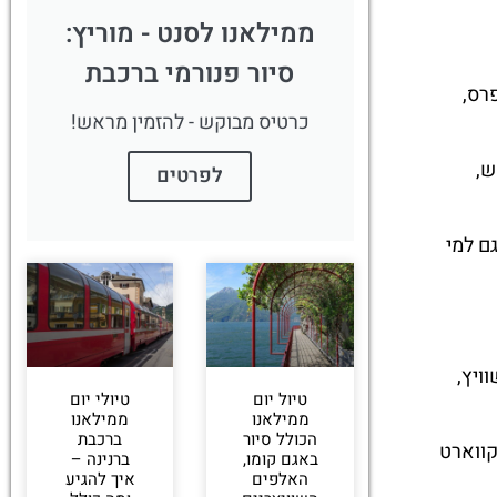
ממילאנו לסנט - מוריץ:
סיור פנורמי ברכבת
רס,
כרטיס מבוקש - להזמין מראש!
ש,
לפרטים
ם למי
ויץ,
טיול יום
טיולי יום
ממילאנו
ממילאנו
הכולל סיור
ברכבת
קווארט
באגם קומו,
ברנינה –
האלפים
איך להגיע