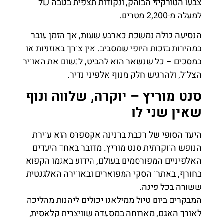
צבעו הטורקיזי הבוהק, ונקודות תצפית בגובה של
למעלה מ-2,200 מטרים.
הנסיעה כולה נמשכת כארבע שעות, אך הזמן עובר
במהירות בזכות היופי שמסביב. אין צורך באוזניות או
במסכים – כל שנשאר הוא להביט, לנשום את האוויר
הצלול, ולהרגיש חלק מנוף אלפיני נדיר.
סנט מוריץ – יוקרה, שלווה ונוף
שאין שני לו
היעד הסופי של רכבת ברנינה אקספרס הוא עיירת
הנופש היוקרתית סנט מוריץ. מדובר באחד היעדים
האלפיניים המפורסמים בעולם, הידוע באגמו הקפוא
בחורף, באתרי הסקי המפוארים ובאווירה האלגנטית
ששורה בכל פינה.
המבקרים ביום טיול ממילאנו יכולים ליהנות מהליכה
לאורך האגם, מארוחה במסעדה שוויצרית קלאסית,