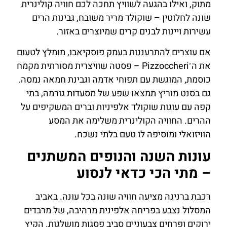
מתוק, ואילו בהגעה לשוויץ תחכה לכם חוויה קולינרית
שונה לחלוטין – שוקולד מריר משובח, גבינות הרים
עשירות ויינות לבנים קרים שמיוצרים באזור.
אם עוצרים להתרעננות בעמק פוסקיאבו, מומלץ לטעום
את ה־Pizzoccheri – פסטה שוויצרית מסורתית מקמח
כוסמת, המוגשת עם תפוחי אדמה וגבינת חמאה נמסה.
גם בסנט מוריץ תמצאו שפע של מסעדות גורמה, בתי
קפה עם עוגות שוקולד אלפיניות וברים המשקיפים על
ההרים. החוויה הקולינרית משלימה את המסע
הוויזואלי ומוסיפה לו טעם בלתי נשכח.
עונות השנה והנופים המשתנים
– מתי הכי כדאי לנסוע
רכבת ברנינה מציעה חוויה שונה בכל עונה. באביב
המסלול נצבע בפריחה אלפינית מרהיבה, של מרבדים
ירוקים ופרחים צבעוניים סביב פסגות מושלגות. הקיץ