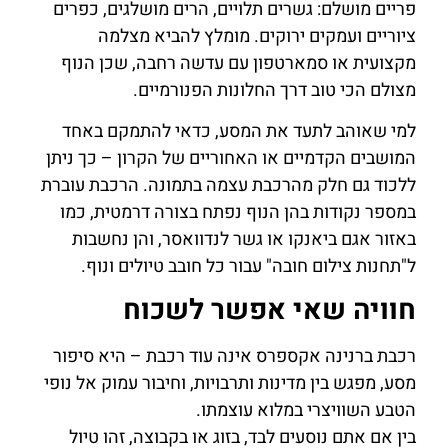
פריים מושלם: גשרים תלויים, הרים מושלגים, כפרים
ציוריים ועמקים ירוקים. מומלץ להביא מצלמה
מקצועית או סמארטפון עם עדשה רחבה, שכן הנוף
מצולם הכי טוב דרך החלונות הפנורמיים.
למי שאוהב לתעד את המסע, כדאי להתמקם באחד
המושבים הקדמיים או האחוריים של הקרון – כך ניתן
ללכוד גם חלק מהרכבת עצמה בתמונה. הרכבת עוברת
במספר נקודות בהן הנוף נפתח בצורה דרמטית, כמו
באזור אגם ביאנקו או גשר לנדוואסר, והן נחשבות
ל"תחנות צילום חובה" עבור כל חובב טיולים ונוף.
חוויה שאי אפשר לשכוח
רכבת ברנינה אקספרס אינה עוד רכבת – היא סיפור
מסע, מפגש בין מדינות ותרבויות, וחיבור עמוק אל נופי
הטבע השוויצרי במלוא עוצמתו.
בין אם אתם נוסעים לבד, בזוג או בקבוצה, זהו טיול