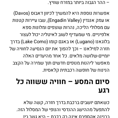
– ההר הגבוה ביותר במזרח שוויץ.
אפשרות נוספת היא להמשיך לכיוון דאבוס (Davos)
או עמק אנגדין (Engadin Valley), שבו עיירות קטנות
עם מסלולי הליכה, נהרות שוצפים ומלונות ספא
אלפיניים. מי שמעדיף לשוב לאיטליה יכול לעצור
בלוגאנו (Lugano) או באגם קומו (Lake Como) בדרך
חזרה למילאנו – וכך להפוך את יום הנסיעה לחוויה של
יומיים-שלושה מלאים. כל אחד מהיעדים האלה
מאפשר ליהנות מנופים חדשים תוך שמירה על הקצב
הנינוח של חופשה רכבתית קלאסית.
סיום המסע – חוויה ששווה כל
רגע
כשאתם יושבים ברכבת בדרך חזרה, קשה שלא
להתפעל מההישג ההנדסי והנופי של המסלול הזה.
ברנינה אקספרס אינה רק רכבת – היא גשר בין