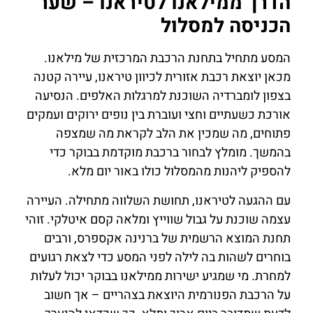
הדרך ממילאנו לטיראנו – שער
הכניסה למסלול
המסע מתחיל בתחנת הרכבת המרכזית של מילאנו.
מכאן יוצאת רכבת אזורית לכיוון טיראנו, עיירה קטנה
בצפון לומברדיה השוכנת למרגלות האלפים. הנסיעה
אורכת כשעתיים וחצי ועוברת בין נופים ירוקים ועמקים
פתוחים, מה שמכין את הלב לקראת מה שמצפה
בהמשך. מומלץ לבחור ברכבת מוקדמת בבוקר כדי
להספיק ליהנות מהמסלול כולו באור יום מלא.
עם ההגעה לטיראנו, תחושת השלווה מתחילה. העיירה
עצמה שוכנת על גבול שווייץ ומלאה קסם איטלקי. זוהי
תחנת המוצא הרשמית של ברנינה אקספרס, ורבים
בוחרים לשהות בה לילה לפני המסע כדי לצאת רגועים
למחרת. מי שמגיע ישירות ממילאנו בבוקר יכול לעלות
על הרכבת הפנורמית היוצאת בצהריים – אך חשוב