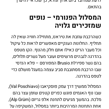
לדעת שמדובר ביום ארוך ומלא, כך שכדאי להיערך
בהתאם.
המסלול הפנורמי – נופים
שמזכירים גלויה
כשהרכבת עוזבת את טיראנו, מתחילה חוויה שאין לה
תחליף. החלונות הענקיים מאפשרים לראות כל עיקול
וכל מעבר הרים כאילו אתם חלק מהנוף. הקו מטפס
בהדרגה לגבהים מרשימים ועובר מעל גשרים תלולים,
בהם גשר ספירלת Brusio המפורסם – פלא הנדסי
שבו הרכבת מסתובבת סביב עצמה במעגל מושלם כדי
לטפס בהדרגה.
המסלול ממשיך דרך עמק פוסקיאבו (Val Poschiavo),
שבו נוף האגמים פוגש כפרים קטנים שזמן עצר בהם
מלכת. בהמשך מגיעים לתחנת אלפ גריום (Alp Grüm),
אחת התחנות המרהיבות ביותר במסלול, המשקיפה על