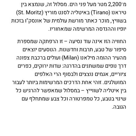
מ־2,200 מטר מעל פני הים. מסלול זה, שנמצא בין
טיראנו (Tirano) באיטליה לסנט מוריץ (St. Moritz)
בשוויץ, מוכר כאתר מורשת עולמית של אונסק"ו בזכות
יופיו וההנדסה המרשימה שמאחוריו.
החוויה הזו אינה עוד נסיעה – זו הרפתקה שמספרת
סיפור של טבע, תרבות וחדשנות. הנוסעים יוצאים
מהעיר ההומה מילאנו (Milan) ועולים ברכבת צפונה
דרך נופים שמשתנים בהדרגה: שדות ירוקים, כפרים
ציוריים, אגמים נוצצים ולבסוף הרי האלפים
המושלגים. זוהי אחת הדרכים המרשימות ביותר לעבור
בין איטליה לשווייץ – במסלול שמאפשר להרגיש כל
שינוי בטבע, כל טמפרטורה וכל צבע שמתחלף עם
הגובה.