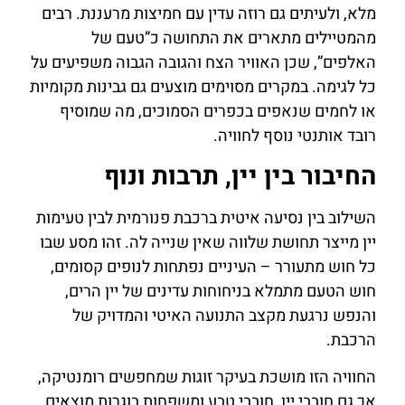
מלא, ולעיתים גם רוזה עדין עם חמיצות מרעננת. רבים
מהמטיילים מתארים את התחושה כ”טעם של
האלפים”, שכן האוויר הצח והגובה הגבוה משפיעים על
כל לגימה. במקרים מסוימים מוצעים גם גבינות מקומיות
או לחמים שנאפים בכפרים הסמוכים, מה שמוסיף
רובד אותנטי נוסף לחוויה.
החיבור בין יין, תרבות ונוף
השילוב בין נסיעה איטית ברכבת פנורמית לבין טעימות
יין מייצר תחושת שלווה שאין שנייה לה. זהו מסע שבו
כל חוש מתעורר – העיניים נפתחות לנופים קסומים,
חוש הטעם מתמלא בניחוחות עדינים של יין הרים,
והנפש נרגעת מקצב התנועה האיטי והמדויק של
הרכבת.
החוויה הזו מושכת בעיקר זוגות שמחפשים רומנטיקה,
אך גם חובבי יין, חובבי טבע ומשפחות בוגרות מוצאים