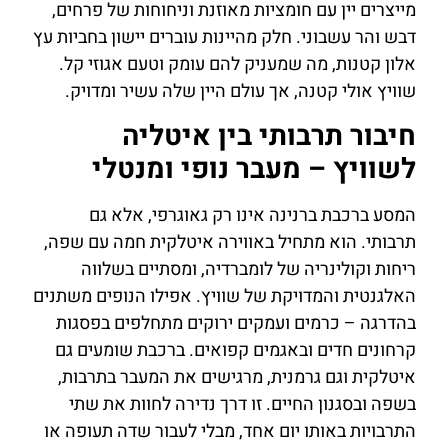
מייצרים יין עם חומציות מאוזנת וניחוחות של פרחים,
דבש והר עשבוני. חלק מהיינות עוברים יישון בחביות עץ
אלון קטנות, מה שמעניק להם עומק וטעם אגוזי קל.
שוויץ אולי קטנה, אך עולם היין שלה עשיר ומדויק.
חיבור תרבותי בין איטליה
לשוויץ – מעבר נופי ומנטלי
המסע ברכבת ברנינה אינו רק גאוגרפי, אלא גם
תרבותי. הוא מתחיל באווירה איטלקית חמה עם שפה,
ריחות וקולינריה של לומברדיה, ומסתיים בשלווה
האלגנטית והמדויקת של שוויץ. אפילו הנופים משתנים
בהדרגה – כרמים ועמקים ירוקים מתחלפים בפסגות
קרחונים חדים ובאגמים קפואים. ברכבת שומעים גם
איטלקית וגם גרמנית, מרגישים את המעבר בתרבות,
בשפה ובסגנון החיים. זו דרך נדירה לחוות את שתי
התרבויות באותו יום אחד, מבלי לעבור שדה תעופה או