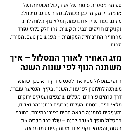
טעימה מספרת סיפור של אזור, של משפחה ושל
אדמה. יין מקומי לבן משתלב נהדר עם גבינות חלב
עיזים, בעוד שיין אדום עמוק ומלא גוף מלווה לרוב
נקניקים חריפים וגבינות קשות. זהו חלק בלתי נפרד
מהחוויה התרבותית המקומית – מפגש בין טעם, מסורת
וזהות.
מזג האוויר לאורך המסלול – איך
משתנה הנוף לפי עונות השנה
היופי במסלול מטיראנו לסנט מוריץ הוא בכך שהוא
משתנה לחלוטין לפי עונת השנה. בקיץ, הנסיעה עוברת
דרך כרמים פורחים, מפלים שוצפים ועמקים ירוקים
מלאי חיים. בסתיו, העלים נצבעים בגווני זהב ואדום,
ומעניקים לתמונה מראה חמים וציורי במיוחד. בחורף
המסלול הופך לאגדה לבנה – שלג כבד מכסה את
הגגות, והאגמים קפואים ומשתקפים כמו מראה.