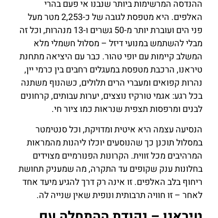
ההנדסה המרשימות ביותר שנבנו אי פעם בהרי
האלפים. היא מטפסת לגובה של כ-2,253 מטר מעל
פני הים ועוברת יותר מ-50 גשרים ו-13 מנהרות, וכל זה
מבלי להשתמש במנועי דיזל – מסלול חשמלי מלא
המשלב קיימות עם יופי טהור. כבר עם היציאה מתחנת
טיראנו, הרכבת מטפסת במעגלים רחבים בין כרמי יין,
נהרות קפואים ומעברי הרים תלולים, כשהנוף משתנה
בכל רגע: אגמי טורקיז נוצצים, יערות עבותים, קרחונים
לבנים ומרפסות תצפית שנראות כמו ציור חי.
הנסיעה עצמה היא איטית ומדויקת, וכל סנטימטר
במסלול תוכנן כך שהנוסעים יוכלו ליהנות מהמראות
המרהיבים מכל זווית. הקרונות הפנורמיים מצוידים
בחלונות ענק שקופים עד התקרה, מה שמעניק תחושת
ריחוף בלב האלפים. זו אינה רק דרך להגיע מיעד אחד
לאחר – זו חוויה תרבותית ונופית שאין שנייה לה.
טיראנו – נקודת ההתחלה עם