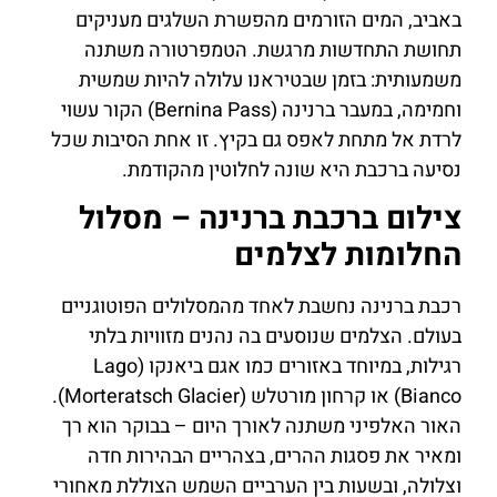
באביב, המים הזורמים מהפשרת השלגים מעניקים
תחושת התחדשות מרגשת. הטמפרטורה משתנה
משמעותית: בזמן שבטיראנו עלולה להיות שמשית
וחמימה, במעבר ברנינה (Bernina Pass) הקור עשוי
לרדת אל מתחת לאפס גם בקיץ. זו אחת הסיבות שכל
נסיעה ברכבת היא שונה לחלוטין מהקודמת.
צילום ברכבת ברנינה – מסלול
החלומות לצלמים
רכבת ברנינה נחשבת לאחד מהמסלולים הפוטוגניים
בעולם. הצלמים שנוסעים בה נהנים מזוויות בלתי
רגילות, במיוחד באזורים כמו אגם ביאנקו (Lago
Bianco) או קרחון מורטלש (Morteratsch Glacier).
האור האלפיני משתנה לאורך היום – בבוקר הוא רך
ומאיר את פסגות ההרים, בצהריים הבהירות חדה
וצלולה, ובשעות בין הערביים השמש הצוללת מאחורי