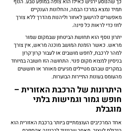
כך שהנוסע ירגיש כאילו הוא צופה במופע טבע. הנוף
תמיד נמצא במרכז הבמה, והחלונות הענקיים
מאפשרים להישען לאחור וליהנות מהדרך ללא צורך
לזוז כדי לראות כל פינה.
יתרון נוסף הוא תחושת הביטחון שבמקום שמור
מראש. כאשר הזמנת המושב מוכנה מראש, אין צורך
למהר לרכבת, לחפש מושבים או לעבור קרון־קרון
בניסיון למצוא מקום פנוי. התחושה הזו חשובה במיוחד
במקרים שבהם מטיילים מגיעים מאוחר או חוששים
מהעומס בעונות התיירות הבוערות.
היתרונות של הרכבת האזורית –
חופש גמור וגמישות בלתי
מוגבלת
אחד המרכיבים העוצמתיים ביותר ברכבת האזורית הוא
היכולת לעצור. מאחר שבניגוד לברנינה אקספרס