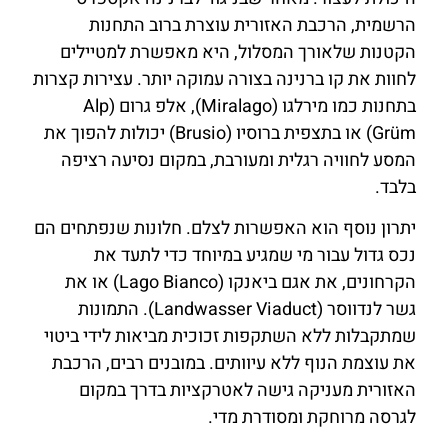
הרשמית, הרכבת האזורית עוצרת ברוב התחנות
הקטנות שלאורך המסלול, היא מאפשרת למטיילים
לחוות את קו ברנינה בצורה עמוקה יותר. עצירות קצרות
בתחנות כמו מירלגו (Miralago), אלפ גרום (Alp
Grüm) או בתצפית ברוסיו (Brusio) יכולות להפוך את
המסע לחוויה רגלית ומעורבת, במקום נסיעה רציפה
בלבד.
יתרון נוסף הוא האפשרות לצלם. חלונות שנפתחים הם
נכס גדול עבור מי שמגיע במיוחד כדי לתעד את
הקרחונים, את אגם ביאנקו (Lago Bianco) או את
גשר לנדווסר (Landwasser Viaduct). התמונות
שמתקבלות ללא השתקפות זכוכית מביאות לידי ביטוי
את עוצמת הנוף ללא עיוותים. במובנים רבים, הרכבת
האזורית מעניקה גישה לאטרקציות בדרך במקום
לגרסה מרוחקת ומסודרת מדי.