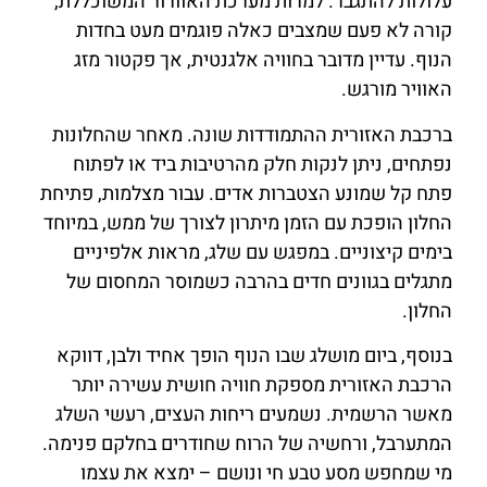
עלולות להתגבר. למרות מערכת האוורור המשוכללת,
קורה לא פעם שמצבים כאלה פוגמים מעט בחדות
הנוף. עדיין מדובר בחוויה אלגנטית, אך פקטור מזג
האוויר מורגש.
ברכבת האזורית ההתמודדות שונה. מאחר שהחלונות
נפתחים, ניתן לנקות חלק מהרטיבות ביד או לפתוח
פתח קל שמונע הצטברות אדים. עבור מצלמות, פתיחת
החלון הופכת עם הזמן מיתרון לצורך של ממש, במיוחד
בימים קיצוניים. במפגש עם שלג, מראות אלפיניים
מתגלים בגוונים חדים בהרבה כשמוסר המחסום של
החלון.
בנוסף, ביום מושלג שבו הנוף הופך אחיד ולבן, דווקא
הרכבת האזורית מספקת חוויה חושית עשירה יותר
מאשר הרשמית. נשמעים ריחות העצים, רעשי השלג
המתערבל, ורחשיה של הרוח שחודרים בחלקם פנימה.
מי שמחפש מסע טבע חי ונושם – ימצא את עצמו