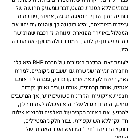
עצומים ללא מסגרת כמעט, דבר שמעניק תחושה של
שחייה בתוך הנוף. הנסיעה רגועה, אחידה, עם כמות
עצירות מצומצמת, והיא תוכננה כך שהנוסעים יחוו את
המסלול באווירה מפוארת ונינוחה. זו רכבת שמרגישה
כמו מופע נוף קולנועי, והמחיר שלה משקף את החוויה
הזו.
לעומת זאת, הרכבת האזורית של חברת RHB היא כלי
תחבורה יומיומי שמשרת גם תושבים מקומיים. למרות
זאת, היא חולקת את אותו קו מדויק, עוברת ליד אותם
אגמים, אותם קרחונים, אותם גשרים ואותן נקודות
תצפית אייקוניות. הקרונות פשוטים יותר, אך המושבים
נוחים, והיתרון הגדול שלה הוא היכולת לפתוח חלון,
להרגיש את האוויר הקריר של האלפים ולהוציא צילום
חד ונקי ללא השתקפויות. עבור חלק מהמטיילים,
דווקא החוויה ה"חיה" הזו היא הסוד האמיתי של
המסע.