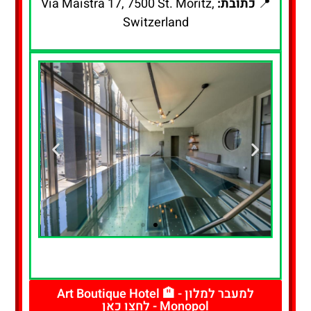
📍
כתובת:
Via Maistra 17, 7500 St. Moritz,
Switzerland
להזמנת חדר
- לחצו כאן
למעבר למלון - 🏨 Art Boutique Hotel
Monopol - לחצו כאן