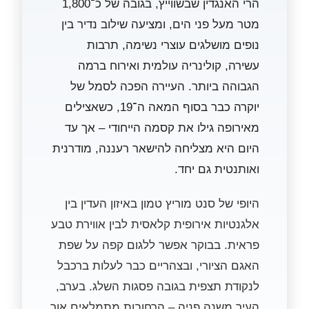
הרי האנגדין שבשווייץ, בגובה של כ־1,800
מטר מעל פני הים, ומציעה שילוב נדיר בין
נופים מושלגים עוצרי נשימה, תרבות
עשירה, קולינריה עולמית ואירוח ברמה
הגבוהה ביותר. העיירה הפכה לסמל של
יוקרה כבר בסוף המאה ה־19, כשאצילים
מאירופה גילו את קסמה הייחודי – אך עד
היום היא מצליחה להישאר רעננה, מודרנית
ואותנטית גם יחד.
היופי של סנט מוריץ טמון באיזון העדין בין
אלגנטיות אירופית קלאסית לבין אווירת טבע
פראית. בבוקר אפשר ללגום קפה על שפת
האגם הציורי, ובצהריים כבר לעלות ברכבל
לנקודת תצפית בגובה פסגות השלג. בערב,
העיר משנה פניה – הרחובות מתמלאים אור