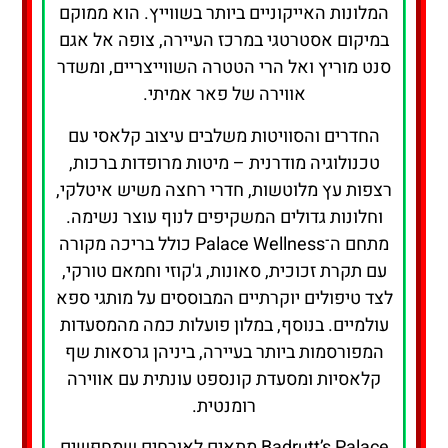
המלונות האייקוניים ביותר בשווייץ. הוא ממוקם
במיקום אסטרטגי במרכז העיירה, צופה אל אגם
סנט מוריץ ואל הרי הטטרה השווייצריים, ומשדר
אווירה של פאר אמיתי.
החדרים והסוויטות משלבים עיצוב קלאסי עם
טכנולוגיה מודרנית – מיטות מרופדות ברכות,
רצפות עץ מלוטשות, חדרי רחצה משיש איטלקי,
וחלונות גדולים המשקיפים לנוף עוצר נשימה.
מתחם ה־Palace Wellness כולל בריכה מקורה
עם תקרת זכוכית, סאונות, ג'קוזי וחמאם טורקי,
לצד טיפולים יוקרתיים המבוססים על מותגי ספא
עולמיים. בנוסף, במלון פועלות כמה מהמסעדות
המפורסמות ביותר בעיירה, ביניהן גרסאות שף
קלאסיות ומסעדת קונספט עונתית עם אווירה
רומנטית.
Badrutt’s Palace מתאים לאורחים שמחפשים