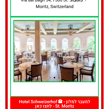
📍
כתובת:
Via dal Bagn 54, 7500 St.
Moritz, Switzerland
להזמנת חדר
- לחצו כאן
למעבר למלון - 🏨 Hotel Schweizerhof
St. Moritz - לחצו כאן