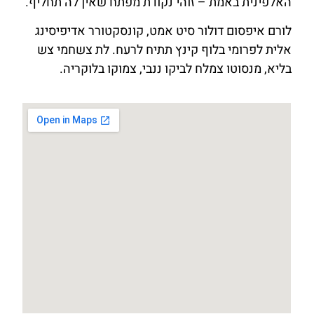
האלפינית באמת – זוהי נקודת מפתח שאין לה תחליף.
לורם איפסום דולור סיט אמט, קונסקטורר אדיפיסינג
אלית לפרומי בלוף קינץ תתיח לרעח. לת צשחמי צש
בליא, מנסוטו צמלח לביקו ננבי, צמוקו בלוקריה.