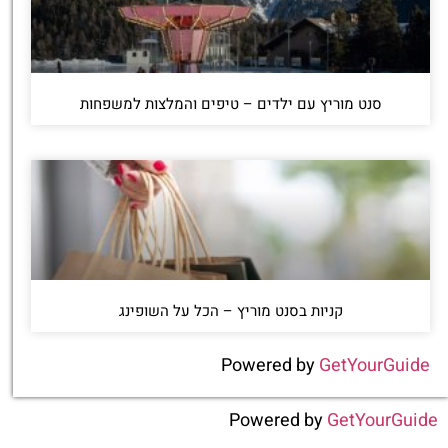
סנט מוריץ עם ילדים – טיפים והמלצות למשפחות
קניות בסנט מוריץ – הכל על השופינג
Powered by
GetYourGuide
Powered by
GetYourGuide