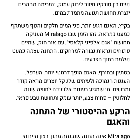
נעים בין טורקיז חיוור לירוק עמוק, והזרימה מההרים
יוצרת תחושת תנועה מתמדת במים.
בקיץ, האגם רגוע יותר, פני המים חלקים והנוף משתקף
כמעט כמראה. זהו הזמן שבו Miralago מעניקה
תחושת "אגם אלפיני קלאסי", עם אור חזק, שמיים
פתוחים ונראות גבוהה למרחקים. התחנה עצמה כמעט
נעלמת בתוך הצבעים.
בסתיון ובחורף, האגם הופך דרמטי יותר. הערפל,
העננות הנמוכה ולעיתים שלג קל יוצרים מראה קודר
ומרשים. מי שמגיע בעונות אלו זוכה לחוויה שונה
לחלוטין – פחות צבע, יותר עומק ותחושת טבע פראי.
הרקע ההיסטורי של התחנה
והאגם
Miralago אינה תחנה שנבנתה מתוך רצון תיירותי