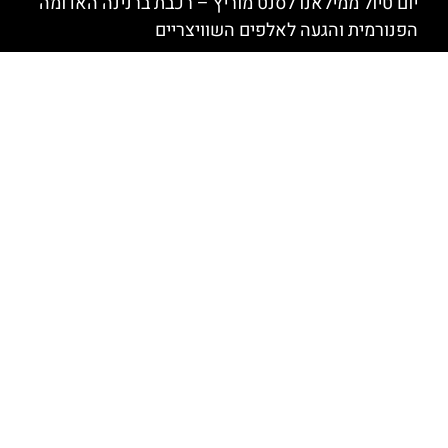
יום טיול ממילאנו לסנט מוריץ – רכבת ברנינה האדומה
הפנורמית והגעה לאלפים השוויצריים
מטיראנו לסנט מוריץ – כרטיס לרכבת ברנינה האדומה
כולל טעימות יין מקומיות ביקב אותנטי
סיור אקספרס ממילאנו לסנט מוריץ ברכבת ברנינה
הפנורמית
רכבת ברנינה ורכבת הקרחון ביום אחד ממילאנו
סיור פרטי ברכבת ברנינה אקספרס ממילאנו
האתר הינו אתר המלצות מטיילים © כל הזכויות שמורות לסוכנות
TRAVELERS.CO.IL
מדיניות פרטיות