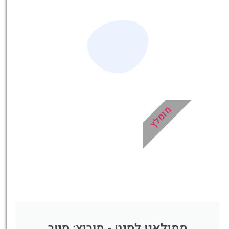
מומלץ
ממילאנו לסנט - מוריץ: סיור