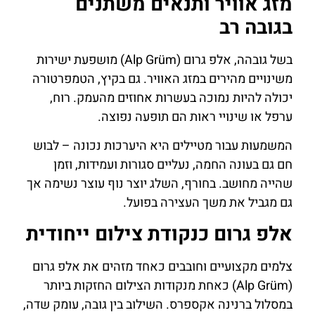
מזג אוויר ותנאים משתנים
בגובה רב
בשל גובהה, אלפ גרום (Alp Grüm) מושפעת ישירות
משינויים מהירים במזג האוויר. גם בקיץ, הטמפרטורה
יכולה להיות נמוכה בעשרות אחוזים מהעמק. רוח,
ערפל או שינויי ראות הם תופעה נפוצה.
המשמעות עבור מטיילים היא היערכות נכונה – לבוש
חם גם בעונה החמה, נעליים סגורות ועמידות, וזמן
שהייה מחושב. בחורף, השלג יוצר נוף עוצר נשימה אך
גם מגביל את משך העצירה בפועל.
אלפ גרום כנקודת צילום ייחודית
צלמים מקצועיים וחובבים כאחד מזהים את אלפ גרום
(Alp Grüm) כאחת מנקודות הצילום החזקות ביותר
במסלול ברנינה אקספרס. השילוב בין גובה, עומק שדה,