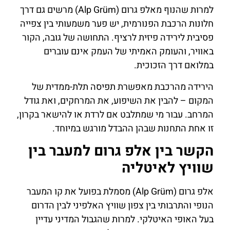
למרות שהנוף מאלפ גרום (Alp Grüm) מרשים גם דרך
חלונות הרכבת הפנורמית, יש פער משמעותי בין צפייה
פסיבית לירידה פיזית לרציף. התחושה של גובה, הקור
באוויר, והעומק האמיתי של העמק אינם עוברים
במלואם דרך הזכוכית.
הירידה מהרכבת מאפשרת תפיסה תלת-ממדית של
המקום – להבין את השיפוע, את המרחקים, ואת גודל
המרחב. עבור מי שמתלבט אם לרדת או להישאר בקרון,
זו אחת התחנות שבהן ההבדל מורגש במיוחד.
הקשר בין אלפ גרום למעבר בין
שוויץ לאיטליה
אלפ גרום (Alp Grüm) מסמלת בפועל את קו המעבר
הנופי והתרבותי בין צפון שוויץ האלפיני לבין הדרום
בעל האופי האיטלקי. למרות שהגבול המדיני עדיין