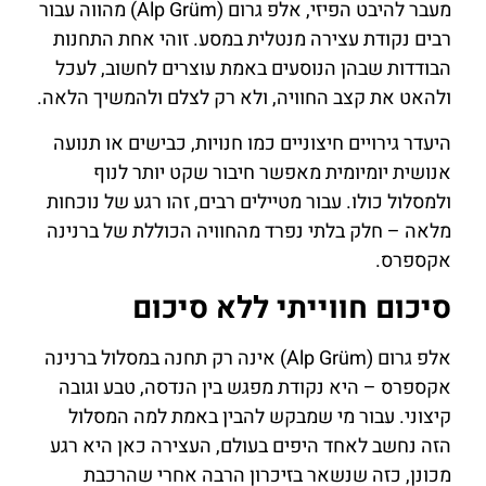
מעבר להיבט הפיזי, אלפ גרום (Alp Grüm) מהווה עבור
רבים נקודת עצירה מנטלית במסע. זוהי אחת התחנות
הבודדות שבהן הנוסעים באמת עוצרים לחשוב, לעכל
ולהאט את קצב החוויה, ולא רק לצלם ולהמשיך הלאה.
היעדר גירויים חיצוניים כמו חנויות, כבישים או תנועה
אנושית יומיומית מאפשר חיבור שקט יותר לנוף
ולמסלול כולו. עבור מטיילים רבים, זהו רגע של נוכחות
מלאה – חלק בלתי נפרד מהחוויה הכוללת של ברנינה
אקספרס.
סיכום חווייתי ללא סיכום
אלפ גרום (Alp Grüm) אינה רק תחנה במסלול ברנינה
אקספרס – היא נקודת מפגש בין הנדסה, טבע וגובה
קיצוני. עבור מי שמבקש להבין באמת למה המסלול
הזה נחשב לאחד היפים בעולם, העצירה כאן היא רגע
מכונן, כזה שנשאר בזיכרון הרבה אחרי שהרכבת