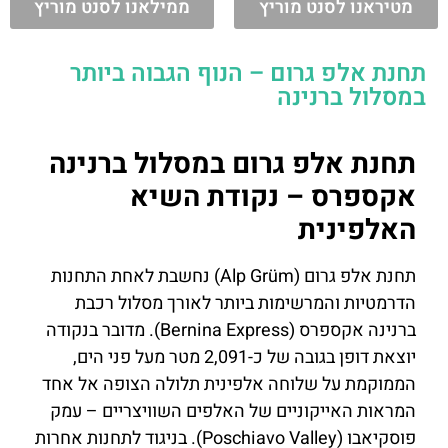
מטיראנו לסנט מוריץ
ממילאנו לסנט מוריץ
תחנת אלפ גרום – הנוף הגבוה ביותר
במסלול ברנינה
תחנת אלפ גרום במסלול ברנינה
אקספרס – נקודת השיא
האלפינית
תחנת אלפ גרום (Alp Grüm) נחשבת לאחת התחנות
הדרמטיות והמרשימות ביותר לאורך מסלול רכבת
ברנינה אקספרס (Bernina Express). מדובר בנקודה
יוצאת דופן בגובה של כ-2,091 מטר מעל פני הים,
הממוקמת על שלוחה אלפינית תלולה הצופה אל אחד
המראות האייקוניים של האלפים השוויצריים – עמק
פוסקיאבו (Poschiavo Valley). בניגוד לתחנות אחרות