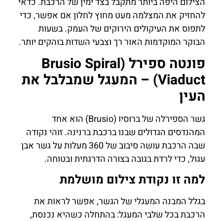
הצילום היפה ביותר מתקבל בצד ימין של הרכבת. כדאי
להחזיק את המצלמה מעט מחוץ לחלון אם אפשר, כדי
לתפוס את העיקולים הירוקים של העמק. בשעות
הבוקר המוקדמות האור רך וצבעי השדות בוהקים יותר.
פונטה ספירל (Brusio Spiral
Viaduct) – המעגל שמבלבל את
העין
גשר הספירלה של ברוסיו (Brusio) הוא אחד
המהנדסים הגדולים שבנו ברכבת ברנינה. זוהי נקודה
שבה הרכבת עושה סיבוב של 360 מעלות על גשר אבן
עגול, כדי לרדת בגובה בצורה הדרגתית ובטוחה.
למה זו נקודת צילום מושלמת
בגלל המבנה המעגלי של הגשר, אפשר לראות את
הרכבת בכל שלבי המעגל: בהתחלה כשהיא נכנסת,