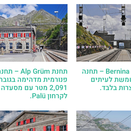
תחנת Bernina Suot – תחנה
תחנת Alp Grüm – תח
משת לעיתים
פנורמית מדהימה בגובה
רות בלבד.
2,091 מטר עם מסעדה 
לקרחון Palü.