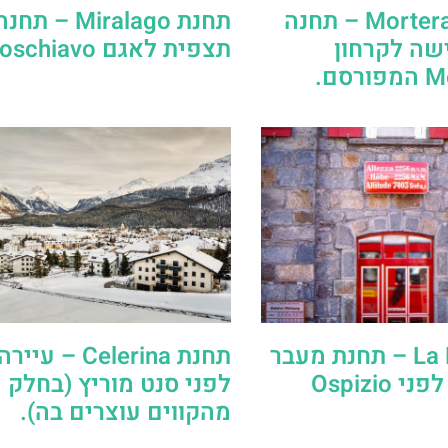
תחנת Morteratsch – תחנה
תחנת Miralago –
שה לקרחון
תצפית לאגם Poschiavo.
סם.
תחנת La Rösa – תחנת מעבר
תחנת Celerina –
בגובה גבוה לפני Ospizio
לפני סנט מוריץ (בחלק
מהקווים עוצרים בה).