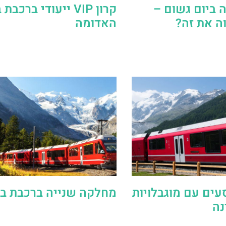
ה ביום גשום –
קרון VIP ייעודי ברכב
ה את זה?
האדומה
עים עם מוגבלויות
מחלקה שנייה ברכבת בר
נה