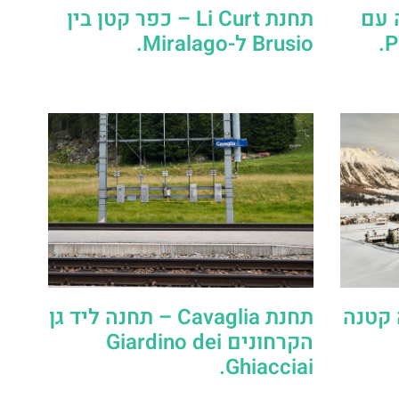
 תחנה עם
תחנת Li Curt – כפר קטן בין
Brusio ל-Miralago.
 עיירה קטנה
תחנת Cavaglia – תחנה ליד גן
הקרחונים Giardino dei
Ghiacciai.