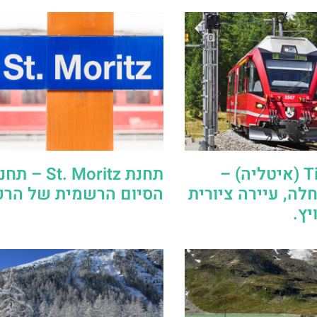
תחנת Tirano (איטליה) –
תחנת St. Moritz – 
לה, עיירה ציורית
הסיום הרשמית של הרכ
יץ.