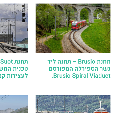
תחנת Brusio – תחנה ליד
גשר הספירלה המפורסם
טכנית המש
Brusio Spiral Viaduct.
לעצירות קצ