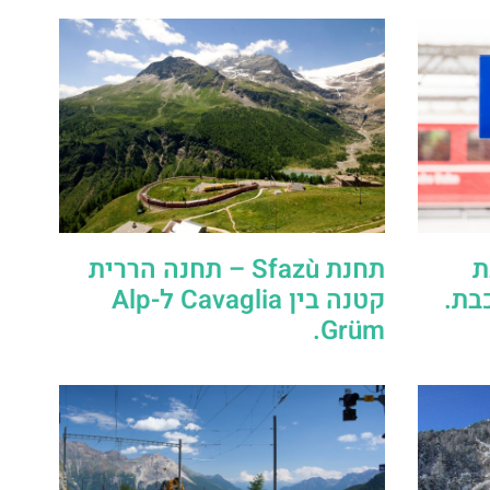
תחנת
תחנת Sfazù – תחנה הררית
בת.
קטנה בין Cavaglia ל-Alp
Grüm.