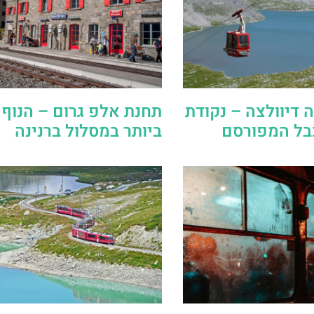
 דיוולצה – נקודת
תחנת אלפ גרום – הנוף 
בל המפורסם
ביותר במסלול ברנינה