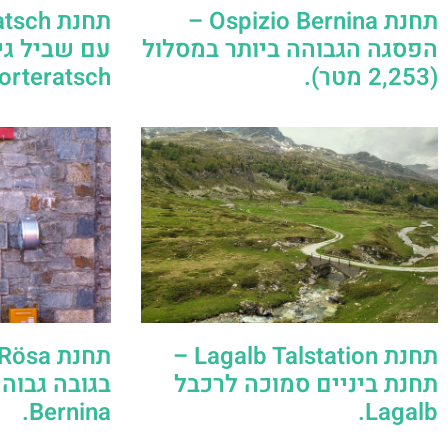
תחנת Ospizio Bernina –
הפסגה הגבוהה ביותר במסלול
עם שביל גי
(2,253 מטר).
Morteratsch המפור
תחנת Lagalb Talstation –
תחנת ביניים סמוכה לרכבל
Bernina.
Lagalb.