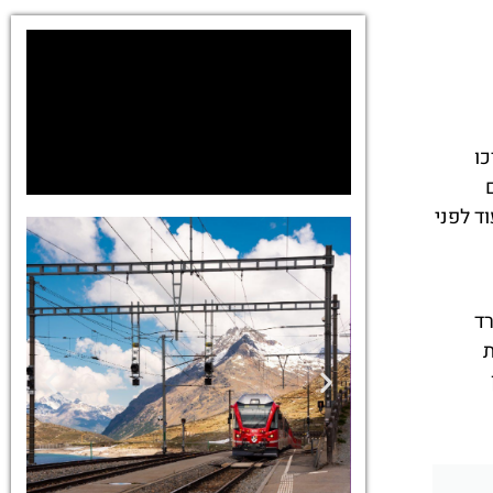
כו
ד לפני
רד
ת