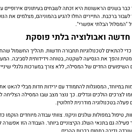
בר בשנים הראשונות היא זכתה לשבחים בעיתונים אירופיים על 
 לעבור ברכבת. התיירים החלו להגיע בהמוניהם, מצלמים את הנופ
ל "המסלול הבלתי אפשרי".
חדשה ואבולוציה בלתי פוסקת
 כדי להתאים לטכנולוגיות תחבורה חדשות. תהליך החשמול שהח
ה בצורה דרמטית והפך את הנסיעה לשקטה, בטוחה וידידותית לסביבה. המע
השיפועים החדים של המסילה, ללא צורך במערכות גלגלי שיניים
ות בלימה מתקדמות במיוחד, המסוגלות להתמודד עם ירידות חדות מבלי להאט את
מו לצרכים הולכים וגדלים. כך נוצר מצב שבו המסילה הצליחה ל
פעלה בטכנולוגיה מודרנית לחלוטין.
טיפול במפולות שלגים וניקוז. צוותי עבודה מיוחדים הוקמו כדי
פעילה גם בתנאי השלג הקיצוניים ביותר. העבודה הזו אפשרה 