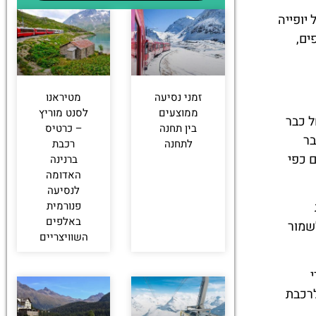
יופייה
ים,
זמני נסיעה
מטיראנו
ממוצעים
לסנט מוריץ
ל כבר
בין תחנה
– כרטיס
בר
לתחנה
רכבת
 כפי
ברנינה
האדומה
לנסיעה
פנורמית
באלפים
שמור
השוויצריים
לרכבת