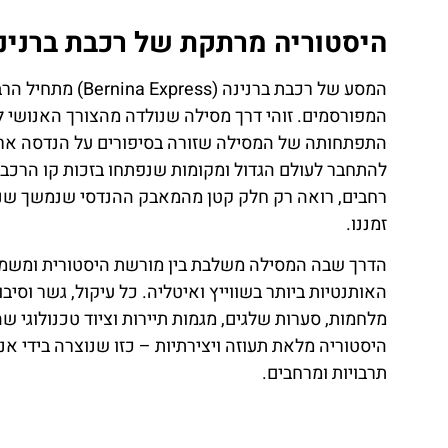
היסטוריה מרתקת של רכבת ברנינה – מההקמ
המסע של רכבת ברני
המפורסמים. זוהי דרך מסילה שנולדה מהצורך האנושי ל
התפתחותה של המסילה שזורה בסיפורים על הנדסה ארכיט
להתחבר לעולם הגדול ומקומות שנפתחו בזכות קו הרכבת 
רחבים, רואה רק חלק קטן מהמאבק ההנדסי שנמשך שנ
זמננו.
הדרך שבה המסילה משלבת בין מורשת היסטורית ומשמעו
האותנטיות ביותר בשווייץ ואיטליה. כל עיקול, גשר וסי
מלחמות, סערות שלגים, מגמות תיירות וציוד טכנולוגי ש
היסטוריה מלאת תעוזה ויצירתיות – כזו שנוצרה בידי א
תרבויות ומרחבים.