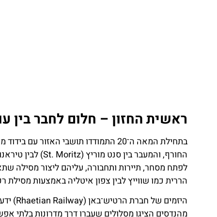
ת
טיסות
ן
מציאת
טיסה זולה?
לחצו
ראשית החזון – חלום לחבר בין עו
פה!
בתחילת המאה ה־20 התמודדו תושבי האזור 
לפתח מסחר, תיירות ותחבורה, עליהם ליצור מסילה שתאפ
הררית כמו שווייץ לבין צפון איטליה באמצעות מסילת 
היזמים ש
מהנדסים הציגו מסלולים שעברו דרך מדרונות בלתי אפש