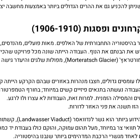
יתן להכניע גם את ההרים הגדולים ביותר באמצעות מחשבה יצי
ופסגות (1906-1910)
יותר בהיסטוריה התחבורתית של האלפים. מאות פועלים, מהנדסים,
ש את הבנתם את הנוף. העבודה הייתה שונה מכל פרויקט שהכיר
רוחות החורף העזות, הקרחונים הלא צפויים כמו קרחון מורטראץ' (Morteratsch Glacier), מפולות שלגים
לו עומסים גדולים, חצבו מנהרות באזורים שבהם הקרקע הייתה 
. העבודה נעשתה בתנאים פיזיים קשים במיוחד; בחורף הטמפרטורה
פיגומים והמסילה הזמנית. למרות זאת, העבודות לא עצרו ולו לרגע.
זו תשנה את פני האזור לדורות.
משמעות עצומה הייתה לגשרים שנבנו לאורך המסלול. הידוע ביותר הוא
תוואי צר במיוחד, מעל תהום עמוקה, והוקם כולו בעבודת יד כמ
ם לאחד מגשרי הרכבת המדהימים ביותר שנבנו בהיסטוריה.