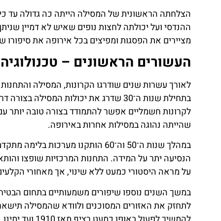
הצלחתה הראשונית של המסילה הייתה כה גדולה עד כי כ
ההנדסי ועל יכולתה לחצות נופים שאיש לא דמיין שניתן
מציירים את הפסגות ומפיצים בכל אירופה את סיפורו ש
העשורים הראשונים – טכנולוגיה 
לאורך עשרות שנים שודרגו הקרונות, המסילה והתחנות
בתחילת שנות ה־30 שדרג את יכולות המסיל
לקרונות חשמליים אפשר להתמודד בצורה טובה יותר עם 
שהייתה נהוגה במסילות אחרות באירופה.
במהלך שנות ה־50 וה־60 הותקנו מערכ
הנסיעה יתר על המידה. התחנות המרכזיות שופצו והותא
על מראה היסטורי כמעט ללא שינוי, אך מאחורי הקלעים 
במשך השנים נוספו שיפורים משמעותיים בתחום הבטיחות, 
לתחזק את האזורים המסוכנים ולוודא שהמסילה תישאר 
להמשיך לפעול באופן כמעט רציף מאז 1910 ועד ימינו, עובדה נדירה בתחום רכבות ההרים.