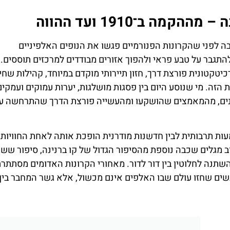
ה ב־1910 ועד ההווה
נה (Bernina Express) מתחיל הרבה לפני שהקרונות הפנורמיים פגשו את הנופים האלפיניים
התגבר על טבע פראי ולהפוך אזורים מבודדים למרכזים תוססים.
קטונית פורצת דרך, חזון תיירותי מוקדם במיוחד, קהילות שחי
הזה. מי שנוסע היום בין פסגות מושלגות, יערות עמוקים ועמקים
ים, מהמאמצים שהושקעו ומהעשייה פורצת הדרך שהתרחשה עו
ת תרבותית לבין חדשנות מודרנית הופכת אותה לאחת החוויות
בוב מגלים שכבה נוספת מהסיפור הגדול של קו ברנינה, סיפור שש
השתנה לחלוטין בין דור לדור. מאחורי הקרונות האדומים מסתתר
נשים שחזו עולם שבו האלפים אינם מכשול, אלא גשר המחבר בין