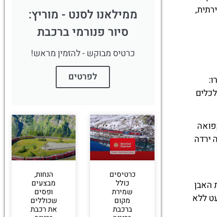
רתית,
ממילאנו לסנט - מוריץ:
סיור פנורמי ברכבת
כרטיס מבוקש - להזמין מראש!
לפרטים
ו:
 והיעדר גישה לכלים
קפואה
 ירדה
כרטיסים
הנחות,
כולל
מבצעים
 גשר לנדוואסר (Landwasser Viaduct), קשתות האבן
שמירת
ופסים
עט ללא
מקום
שכוללים
ברכבת
את רכבת