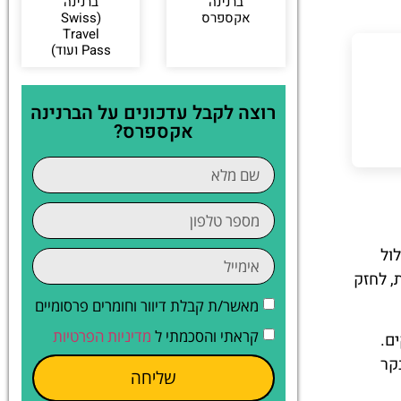
ברנינה
ברנינה
אקספרס
(Swiss
Travel
Pass ועוד)
רוצה לקבל עדכונים על הברנינה
אקספרס?
סלול
, לחזק
מאשר/ת קבלת דיוור וחומרים פרסומיים
קראתי והסכמתי ל
מדיניות הפרטיות
ם.
לו לראשונה לבקר
שליחה