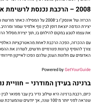
2008 – הרכבת נכנסת לרשימת אתרי המורשת של אונסק"ו
הכרזה של אונסק"ו ב־2008 על המס
יצירת הנדסה יוצאת דופן לבין נוף אלפיני שמור ומרהיב
את עצמו לטבע במקום להילחם בו, תוך יצירת מסלול הר
עם ההכרזה, הפכה הרכבת לאחת מהאטרקציות האלפיניות
צורך להוסיף קרונות פנורמיים חדשים, לשדרג את ההסעה
האדומים עם חלונות הענק שלהם הפכו לאייקון תיירותי מ
Powered by
GetYourGuide
ברנינה בעידן המודרני – חוויית נ
כיום, רכבת ברנינה היא שילוב נדיר בין עבר מפואר לבי
שנראה לפני יותר מ־100 שנה, אך יוד