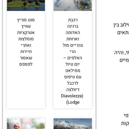
רכבת
סנט מוריץ
ילוב בין
ברנינה
שוויץ
התאים
האדומה
אטרקציות
וארוחת
מומלצות
צהריים מול
ואתרי
הרי
תיירות
, והיה
האלפים –
שאסור
מיים
יום טיול
לפספס
ממילאנו
עם טיפוס
לרכבל
דיוולצה
(Diavolezza
Lodge)
פי
קות