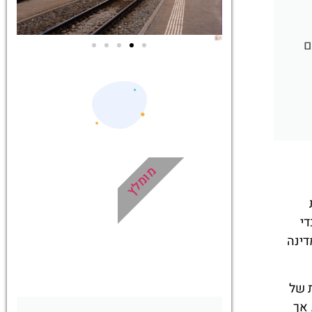
ם
ים
אטרקציות
בסביבה
ות של
רכבת
כל האטרקציות
ת!
והפעילויות
שאסור לכם
מומלץ
!
לפספס!
לחצו פה!
 כדי
דינה
מות של
 אך