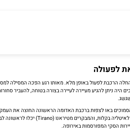
ע שנים בלבד לאחר תחילת העבודות, בשנת 1910, החלה הרכבת לפעול באופן מלא. מאותו רגע הפכה המסילה למ
ם היה ניתן להגיע מעיירה לעיירה בצורה בטוחה, להעביר סחורות
שגשג.
סמוכים באו לצפות ברכבת האדומה הראשונה החוצה את העמקי
אנשים שלא יצאו לפני כן מעבר להרים יכלו כעת להגיע לאיטליה בקלות, והמבקרים מטיראנו (Tirano) יכ