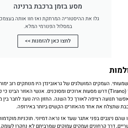
מסע בזמן ברכבת ברנינה
גלו את ההיסטוריה המרתקת ואז חוו אותה בעצמכ
במסלול הפנורמי המלא.
כרטיס
השכרת
לחצו כאן להזמנות >>
רכב
מגוון אופצי
כרטיסים ל
השוואת מחירים
הפנורמי
למות
לחצו
לחצו פה
פה!
עם בידוד משמעותי. העמקים המושלגים של גראובינדן היו מנותקים רוב ימות
החורף, והמעבר בין סנט מוריץ (St. Moritz) לבין טיראנו (Tirano) דרש מסעות ארוכים ומסוכנים. אנשי האזור הבינו כי
שר תנועה רציפה לאורך כל השנה. החזון היה נועז: לחבר בין מ
רכבת שתצלח את אחד מהאזורים הקשים ביותר באירופה.
ל חברת הרטיש־באן (Rhaetian Railway) ידעו שהם ניצבים בפני אתגר שעד אז נראה דמיוני. תוכניות מוקד
ריים, דרך קרחונים ועמקים עמוקים שמרביתם לא נחקרו לעומק.