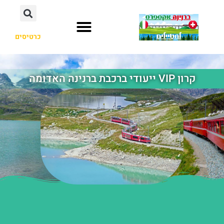
כרטיסים
קרון VIP ייעודי ברכבת ברנינה האדומה