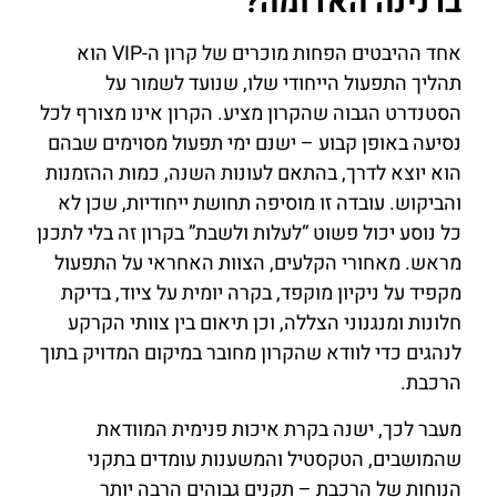
ברנינה האדומה?
אחד ההיבטים הפחות מוכרים של קרון ה-VIP הוא
תהליך התפעול הייחודי שלו, שנועד לשמור על
הסטנדרט הגבוה שהקרון מציע. הקרון אינו מצורף לכל
נסיעה באופן קבוע – ישנם ימי תפעול מסוימים שבהם
הוא יוצא לדרך, בהתאם לעונות השנה, כמות ההזמנות
והביקוש. עובדה זו מוסיפה תחושת ייחודיות, שכן לא
כל נוסע יכול פשוט “לעלות ולשבת” בקרון זה בלי לתכנן
מראש. מאחורי הקלעים, הצוות האחראי על התפעול
מקפיד על ניקיון מוקפד, בקרה יומית על ציוד, בדיקת
חלונות ומנגנוני הצללה, וכן תיאום בין צוותי הקרקע
לנהגים כדי לוודא שהקרון מחובר במיקום המדויק בתוך
הרכבת.
מעבר לכך, ישנה בקרת איכות פנימית המוודאת
שהמושבים, הטקסטיל והמשענות עומדים בתקני
הנוחות של הרכבת – תקנים גבוהים הרבה יותר