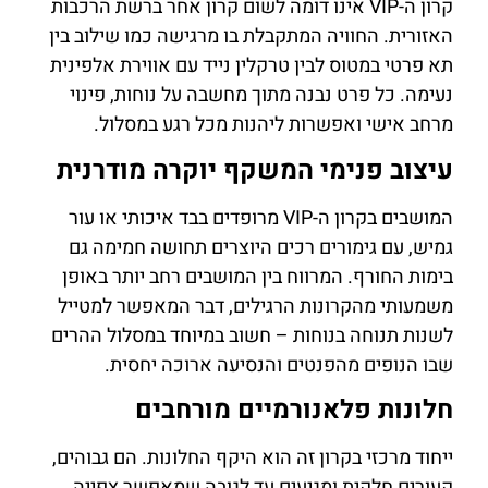
קרון ה-VIP אינו דומה לשום קרון אחר ברשת הרכבות
האזורית. החוויה המתקבלת בו מרגישה כמו שילוב בין
תא פרטי במטוס לבין טרקלין נייד עם אווירת אלפינית
נעימה. כל פרט נבנה מתוך מחשבה על נוחות, פינוי
מרחב אישי ואפשרות ליהנות מכל רגע במסלול.
עיצוב פנימי המשקף יוקרה מודרנית
המושבים בקרון ה-VIP מרופדים בבד איכותי או עור
גמיש, עם גימורים רכים היוצרים תחושה חמימה גם
בימות החורף. המרווח בין המושבים רחב יותר באופן
משמעותי מהקרונות הרגילים, דבר המאפשר למטייל
לשנות תנוחה בנוחות – חשוב במיוחד במסלול ההרים
שבו הנופים מהפנטים והנסיעה ארוכה יחסית.
חלונות פלאנורמיים מורחבים
ייחוד מרכזי בקרון זה הוא היקף החלונות. הם גבוהים,
קעורים חלקית ומגיעים עד לגובה שמאפשר צפייה