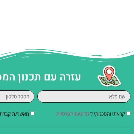
עזרה עם תכנון המ
קראתי והסכמתי ל
מדיניות הפרטיות
מאשר/ת קבלת די