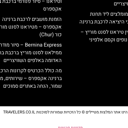
וטיראנו – סיור פנורמי ברכבת ב
צריים
אקספרס
מומלצים ליד תחנת
הזמנת מושבים לרכבת ברנינה
י היציאה לרכבת ברנינה
אקספרס – מטיראנו לסנט מורי
ן טיראנו לסנט מוריץ –
כור (Chur)
נופים וקסם אלפיני
Bernina Express – סיור מוד
ממילאנו לסנט מוריץ ברכבת בר
האדומה באלפים השוויצריים
מה כולל הכרטיס לקרונות הרכ
ברנינה אקספרס – שירותים, מ
שמור, הנחה באתרים סמוכים
נו אתר המלצות מטיילים © כל הזכויות שמורות לסוכנות TRAVELERS.CO.IL
מדיניות פרטיות