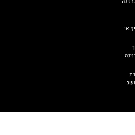
רנינה
ץ או
רך
נינה
בת
ושב