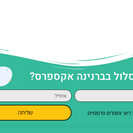
סלול בברנינה אקספרס?
שליחה
וור וחומרים פרסומיים