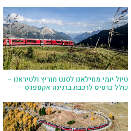
טיול יומי ממילאנו לסנט מוריץ ולטיראנו –
כולל כרטיס לרכבת ברנינה אקספרס