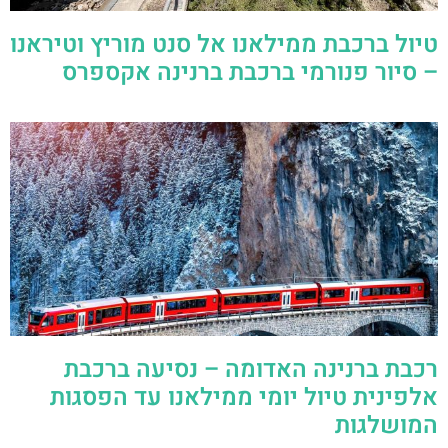
טיול ברכבת ממילאנו אל סנט מוריץ וטיראנו
– סיור פנורמי ברכבת ברנינה אקספרס
רכבת ברנינה האדומה – נסיעה ברכבת
אלפינית טיול יומי ממילאנו עד הפסגות
המושלגות