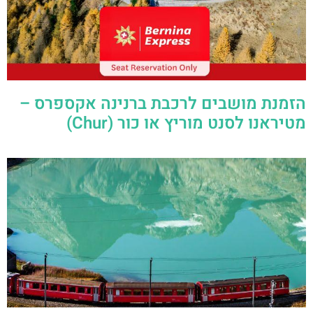
הזמנת מושבים לרכבת ברנינה אקספרס –
מטיראנו לסנט מוריץ או כור (Chur)