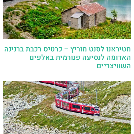
מטיראנו לסנט מוריץ – כרטיס רכבת ברנינה
האדומה לנסיעה פנורמית באלפים
השוויצריים