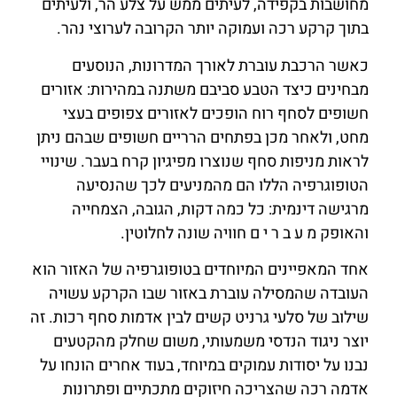
מחושבות בקפידה, לעיתים ממש על צלע הר, ולעיתים
בתוך קרקע רכה ועמוקה יותר הקרובה לערוצי נהר.
כאשר הרכבת עוברת לאורך המדרונות, הנוסעים
מבחינים כיצד הטבע סביבם משתנה במהירות: אזורים
חשופים לסחף רוח הופכים לאזורים צפופים בעצי
מחט, ולאחר מכן בפתחים הרריים חשופים שבהם ניתן
לראות מניפות סחף שנוצרו מפיגיון קרח בעבר. שינויי
הטופוגרפיה הללו הם מהמניעים לכך שהנסיעה
מרגישה דינמית: כל כמה דקות, הגובה, הצמחייה
והאופק מ ע ב ר י ם חוויה שונה לחלוטין.
אחד המאפיינים המיוחדים בטופוגרפיה של האזור הוא
העובדה שהמסילה עוברת באזור שבו הקרקע עשויה
שילוב של סלעי גרניט קשים לבין אדמות סחף רכות. זה
יוצר ניגוד הנדסי משמעותי, משום שחלק מהקטעים
נבנו על יסודות עמוקים במיוחד, בעוד אחרים הונחו על
אדמה רכה שהצריכה חיזוקים מתכתיים ופתרונות