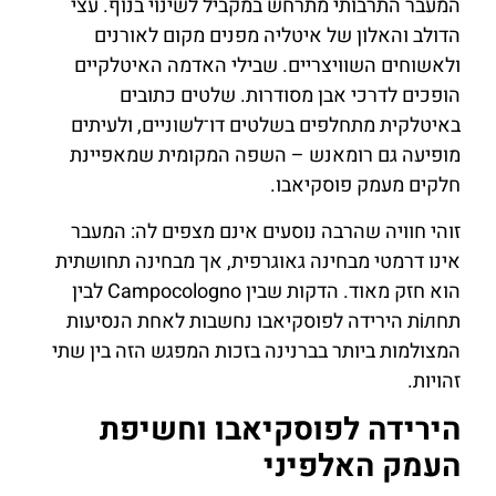
המעבר התרבותי מתרחש במקביל לשינוי בנוף. עצי
הדולב והאלון של איטליה מפנים מקום לאורנים
ולאשוחים השוויצריים. שבילי האדמה האיטלקיים
הופכים לדרכי אבן מסודרות. שלטים כתובים
באיטלקית מתחלפים בשלטים דו־לשוניים, ולעיתים
מופיעה גם רומאנש – השפה המקומית שמאפיינת
חלקים מעמק פוסקיאבו.
זוהי חוויה שהרבה נוסעים אינם מצפים לה: המעבר
אינו דרמטי מבחינה גאוגרפית, אך מבחינה תחושתית
הוא חזק מאוד. הדקות שבין Campocologno לבין
תחілת הירידה לפוסקיאבו נחשבות לאחת הנסיעות
המצולמות ביותר בברנינה בזכות המפגש הזה בין שתי
זהויות.
הירידה לפוסקיאבו וחשיפת
העמק האלפיני