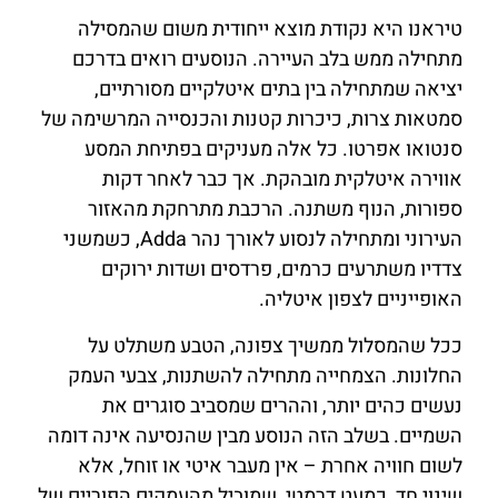
טיראנו היא נקודת מוצא ייחודית משום שהמסילה
מתחילה ממש בלב העיירה. הנוסעים רואים בדרכם
יציאה שמתחילה בין בתים איטלקיים מסורתיים,
סמטאות צרות, כיכרות קטנות והכנסייה המרשימה של
סנטואו אפרטו. כל אלה מעניקים בפתיחת המסע
אווירה איטלקית מובהקת. אך כבר לאחר דקות
ספורות, הנוף משתנה. הרכבת מתרחקת מהאזור
העירוני ומתחילה לנסוע לאורך נהר Adda, כשמשני
צדדיו משתרעים כרמים, פרדסים ושדות ירוקים
האופייניים לצפון איטליה.
ככל שהמסלול ממשיך צפונה, הטבע משתלט על
החלונות. הצמחייה מתחילה להשתנות, צבעי העמק
נעשים כהים יותר, וההרים שמסביב סוגרים את
השמיים. בשלב הזה הנוסע מבין שהנסיעה אינה דומה
לשום חוויה אחרת – אין מעבר איטי או זוחל, אלא
שינוי חד, כמעט דרמטי, שמוביל מהעמקים הפוריים של