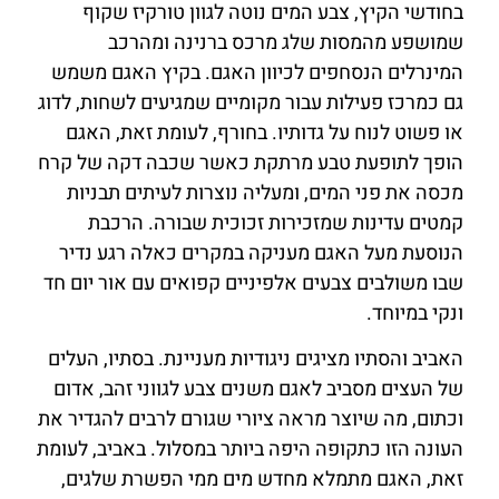
בחודשי הקיץ, צבע המים נוטה לגוון טורקיז שקוף
שמושפע מהמסות שלג מרכס ברנינה ומהרכב
המינרלים הנסחפים לכיוון האגם. בקיץ האגם משמש
גם כמרכז פעילות עבור מקומיים שמגיעים לשחות, לדוג
או פשוט לנוח על גדותיו. בחורף, לעומת זאת, האגם
הופך לתופעת טבע מרתקת כאשר שכבה דקה של קרח
מכסה את פני המים, ומעליה נוצרות לעיתים תבניות
קמטים עדינות שמזכירות זכוכית שבורה. הרכבת
הנוסעת מעל האגם מעניקה במקרים כאלה רגע נדיר
שבו משולבים צבעים אלפיניים קפואים עם אור יום חד
ונקי במיוחד.
האביב והסתיו מציגים ניגודיות מעניינת. בסתיו, העלים
של העצים מסביב לאגם משנים צבע לגווני זהב, אדום
וכתום, מה שיוצר מראה ציורי שגורם לרבים להגדיר את
העונה הזו כתקופה היפה ביותר במסלול. באביב, לעומת
זאת, האגם מתמלא מחדש מים ממי הפשרת שלגים,