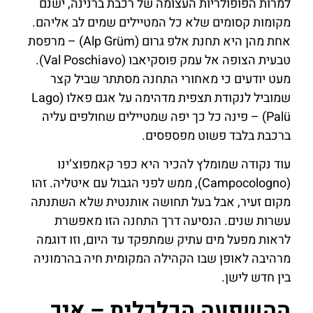
למרות הפופולריות העצומה של רכבת ברנינה, ישנם
מקומות קסומים שלא כל המטיילים שמים לב אליהם.
אחת מהן היא תחנת אלפ גרום (Alp Grüm) – מרפסת
טבעית הצופה אל עמק פוסקיאבו (Val Poschiavo).
מעט יודעים כי מאחורי התחנה מסתתר שביל קצר
שמוביל לנקודת תצפית מדהימה על אגם פאלו (Lago
Palü) – פינה כל כך יפה שמטיילים שחולפים עליה
ברכבת בלבד פשוט מפספסים.
עוד נקודה שמומלץ להכיר היא כפר קאמפוצ’ינו
(Campocologno), ממש לפני הגבול עם איטליה. זהו
מקום זעיר, אבל בעל תחושה אותנטית שלא השתנתה
עשרות שנים. הנסיעה דרך התחנה הזו מאפשרת
לראות מפעל מים עתיק שמתפקד עד היום, וזו דוגמה
מרהיבה לאופן שבו הקהילה המקומית חיה בהרמוניה
בין חדש לישן.
ההשפעה הכלכלית – איך