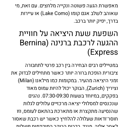
מאפשרת הגעה פשוטה ונקייה מלחצים. עם זאת, מי
שאוהב לשלב אגם קומו (Lake Como) או עיירות
בדרך, יפיק יותר ברכב.
השפעת שעת היציאה על חוויית
ההגעה לרכבת ברנינה (Bernina
Express)
במטיילים רבים הבחירה בין רכב פרטי לתחבורה
ציבורית הופכת ברורה יותר כאשר מתחילים לבדוק את
זמני היציאה מהעיר. במקומות כמו מילאנו (Milan)
וציריך (Zurich), הבוקר יכול להיות עמוס מאוד
בפקקים, במיוחד בשעות 07:30-09:30. נהגים
שנכנסים למסלולי יציאה מרכזיים עלולים לגלות
שהנסיעה מתקצרת או מתארכת בהתאם לעומס, וזו
חוסר־ודאות שעלולה להלחיץ כאשר יש רכבת שאסור
לאחר אליה. מנגד, רכבות הבוקר המוקדמות פועלות