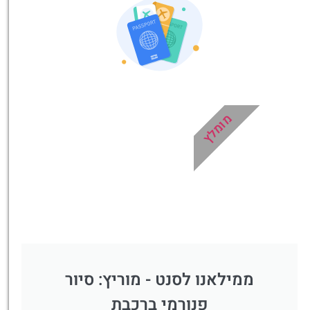
שאסור לכם לפספס!
לחצו פה!
מומלץ
ממילאנו לסנט - מוריץ: סיור
פנורמי ברכבת