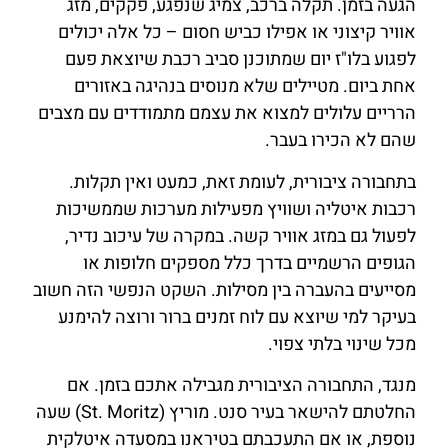
הגעה בזמן. תקלה ברכב, צמיג שנפגע, פקקים, מזג
אוויר קיצוני או אפילו כביש חסום – כל אלה יכולים
לפגוע בלו"ז יום שמתוכנן סביב רכבת שיוצאת פעם
אחת ביום. מטיילים שלא מנוסים בנהיגה באזורים
הרריים עלולים למצוא את עצמם מתמודדים עם מצבים
שהם לא הכירו בעבר.
בתחבורה ציבורית, לעומת זאת, כמעט ואין תקלות.
רכבות איטליה ושוויץ מפעילות מערכות שממשיכות
לפעול גם במזג אוויר קשה. במקרה של עיכוב נדיר,
הגופים הרשמיים בדרך כלל מספקים חלופות או
מסייעים בהעברה בין מסילות. השקט הנפשי הזה חשוב
בעיקר למי שיוצא עם לוח זמנים ברור ורוצה להימנע
מכל שינוי בלתי צפוי.
מנגד, התחבורה הציבורית מגבילה אתכם בזמן. אם
החלטתם להישאר בעיר סנט. מוריץ (St. Moritz) שעה
נוספת, או אם התעכבתם בטיראנו במסעדה איטלקית