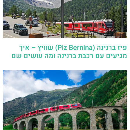
פיז ברנינה (Piz Bernina) שוויץ – איך
מגיעים עם רכבת ברנינה ומה עושים שם