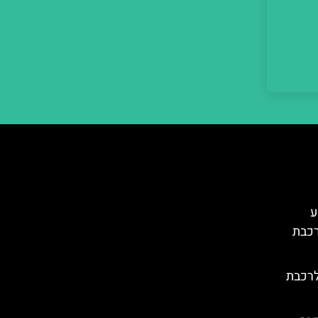
– מסע
רכבת
לרכבת