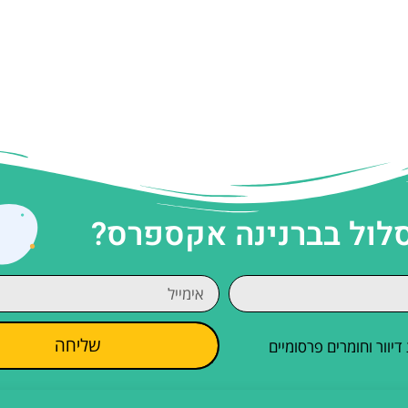
סלול בברנינה אקספרס?
שליחה
וור וחומרים פרסומיים