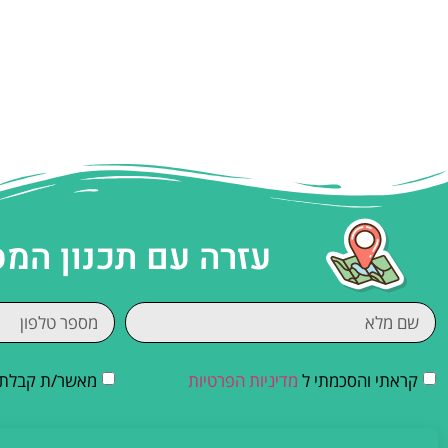
עזרה עם תכנון המ
קראתי והסכמתי ל
מדיניות הפרטיות
מאשר/ת קבלת די