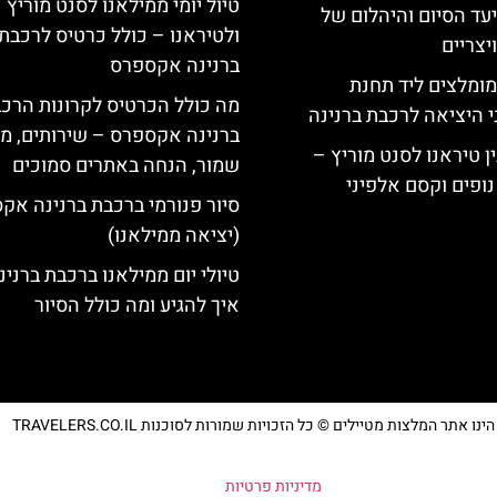
טיול יומי ממילאנו לסנט מוריץ
יעד הסיום והיהלום של
ולטיראנו – כולל כרטיס לרכבת
צריים
ברנינה אקספרס
מומלצים ליד תחנת
מה כולל הכרטיס לקרונות הרכ
י היציאה לרכבת ברנינה
ברנינה אקספרס – שירותים, מ
ן טיראנו לסנט מוריץ –
שמור, הנחה באתרים סמוכים
נופים וקסם אלפיני
סיור פנורמי ברכבת ברנינה אק
(יציאה ממילאנו)
טיולי יום ממילאנו ברכבת ברנינ
איך להגיע ומה כולל הסיור
נו אתר המלצות מטיילים © כל הזכויות שמורות לסוכנות TRAVELERS.CO.IL
מדיניות פרטיות