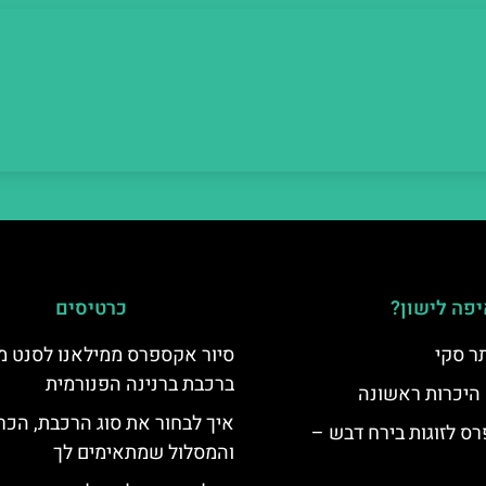
פה לישון?
כרטיסים
ר סקי
סיור אקספרס ממילאנו לסנט מו
ברכבת ברנינה הפנורמית
 היכרות ראשונה
איך לבחור את סוג הרכבת, הכר
ס לזוגות בירח דבש –
והמסלול שמתאימים לך