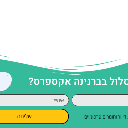
סלול בברנינה אקספרס?
שליחה
וור וחומרים פרסומיים