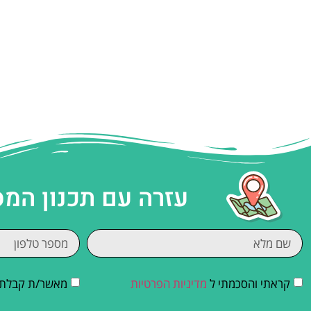
עזרה עם תכנון המ
קראתי והסכמתי ל
מדיניות הפרטיות
מאשר/ת קבלת די