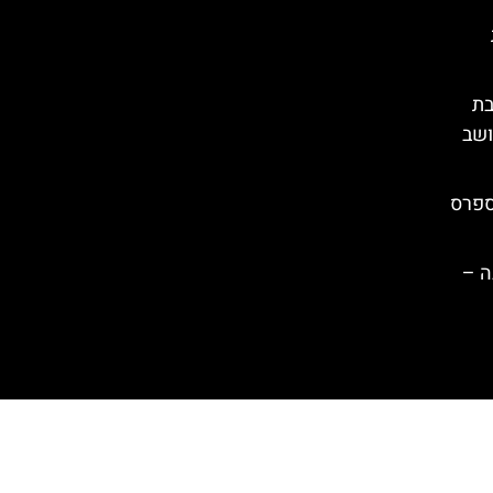
בת
ושב
ספרס
ה –