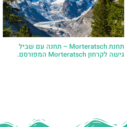
תחנת Morteratsch – תחנה עם שביל
גישה לקרחון Morteratsch המפורסם.