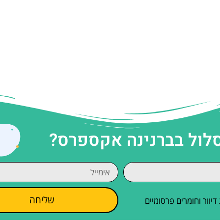
סלול בברנינה אקספרס?
שליחה
וור וחומרים פרסומיים