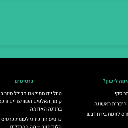
פה לישון?
כרטיסים
ר סקי
טיול יום ממילאנו הכולל סיור ב
קומו, האלפים השוויצריים ורכב
 היכרות ראשונה
ברנינה האדומה
ס לזוגות בירח דבש –
כרטיס חד־כיווני לעומת כרטיס
הלוך־חזור – מה ההבדלים