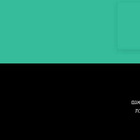
אגם
ת