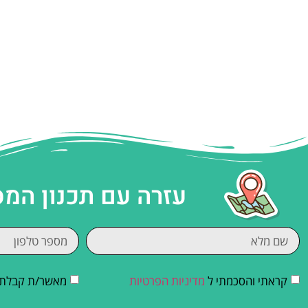
עזרה עם תכנון המ
קראתי והסכמתי ל
מדיניות הפרטיות
מאשר/ת קבלת די