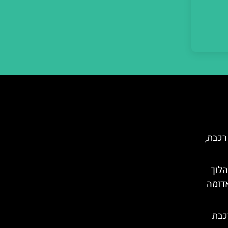
רכבת,
הלוך
אדומה
כבת