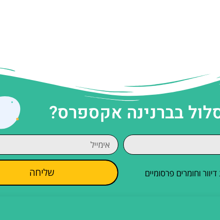
סלול בברנינה אקספרס?
שליחה
וור וחומרים פרסומיים