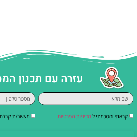
עזרה עם תכנון המ
קראתי והסכמתי ל
מדיניות הפרטיות
מאשר/ת קבלת די