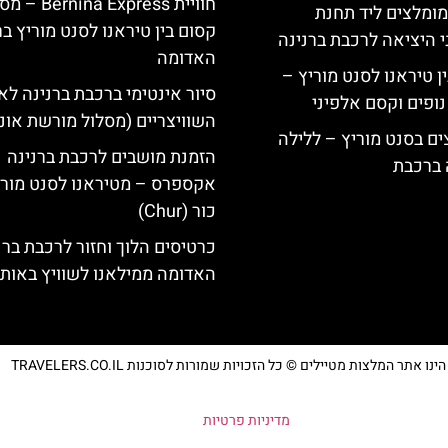
חוויית Bernina Express 
מומלצים ליד תחנת
קסום בין טיראנו לסנט מוריץ ב
י היציאה לרכבת ברנינה
האדומה
ן טיראנו לסנט מוריץ –
סיור אינטימי ברכבת ברנינה לא
נופים וקסם אלפיני
השוויצריים (מסלול מורשת אונ
ים בסנט מוריץ – ללילה
הזמנת מושבים לרכבת ברנינה
 ברכבת
אקספרס – מטיראנו לסנט מורי
כור (Chur)
כרטיסים הלוך וחזור לרכבת ברנ
האדומה ממילאנו לשוויץ באותו 
נו אתר המלצות מטיילים © כל הזכויות שמורות לסוכנות TRAVELERS.CO.IL
מדיניות פרטיות