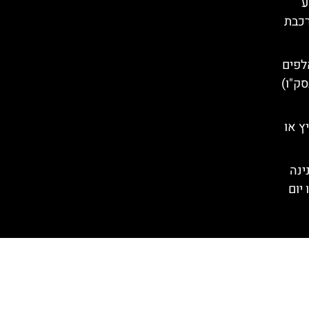
– מסע
רכבת
לפים
סק"ו)
ץ או
ינה
יום