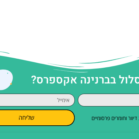
סלול בברנינה אקספרס?
שליחה
וור וחומרים פרסומיים