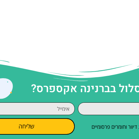
סלול בברנינה אקספרס?
שליחה
וור וחומרים פרסומיים