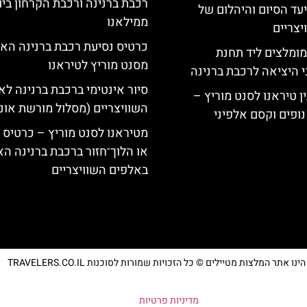
רכבת ברנינה ורכבת הקרחון בי
יעד הסיום והיהלום של
ממילאנו
צריים
כרטיס נסיעת רכבת ברנינה הא
מומלצים ליד תחנת
מסנט מוריץ לטיראנו
י היציאה לרכבת ברנינה
סיור אינטימי ברכבת ברנינה לא
ן טיראנו לסנט מוריץ –
השוויצריים (מסלול מורשת אונ
נופים וקסם אלפיני
מטיראנו לסנט מוריץ – כרטיס 
או הלוך־חזור ברכבת ברנינה ה
באלפים השוויצריים
נו אתר המלצות מטיילים © כל הזכויות שמורות לסוכנות TRAVELERS.CO.IL
מדיניות פרטיות