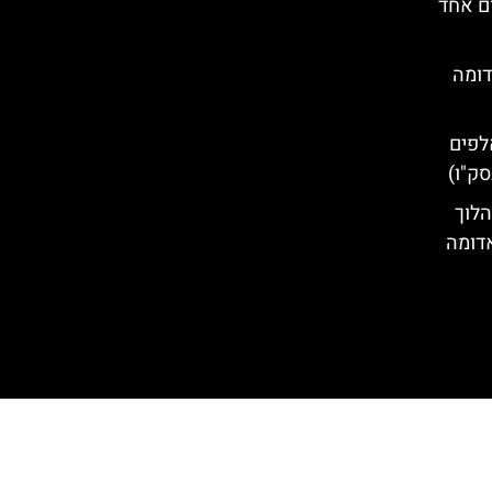
ום אחד
דומה
לפים
סק"ו)
הלוך
אדומה