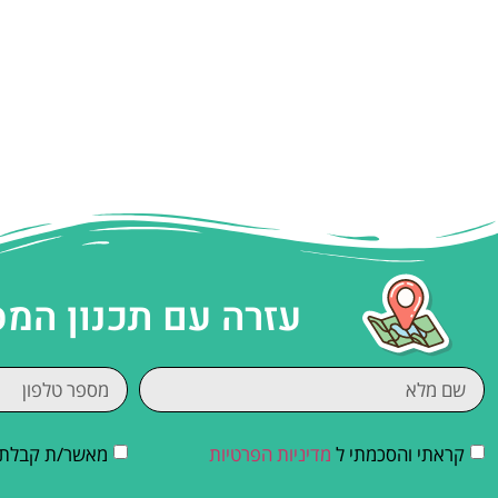
עזרה עם תכנון המ
קראתי והסכמתי ל
מדיניות הפרטיות
מאשר/ת קבלת די