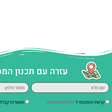
עזרה עם תכנון המ
קראתי והסכמתי ל
מדיניות הפרטיות
מאשר/ת קבלת די