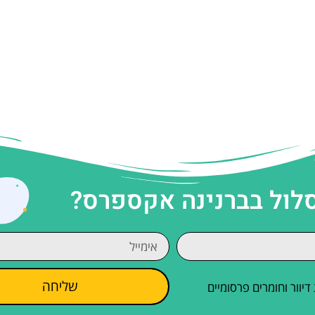
סלול בברנינה אקספרס?
שליחה
וור וחומרים פרסומיים