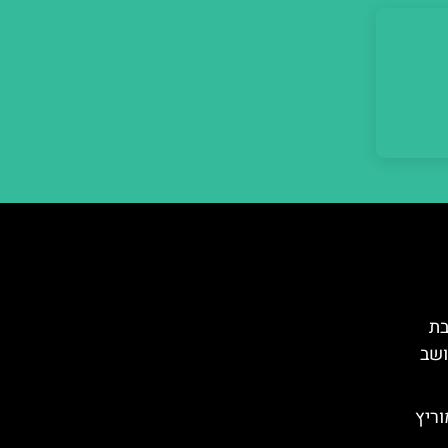
בת
ושב
ריץ