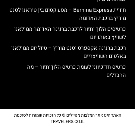
חוויית Bernina Express – מסע קסום בין טיראנו לסנט
מוריץ ברכבת האדומה
כרטיסים הלוך וחזור לרכבת ברנינה האדומה ממילאנו
לשוויץ באותו יום
רכבת ברנינה אקספרס וסנט מוריץ – טיול יום ממילאנו
באלפים השוויצריים
כרטיס חד־כיווני לעומת כרטיס הלוך־חזור – מה
ההבדלים
האתר הינו אתר המלצות מטיילים © כל הזכויות שמורות לסוכנות
TRAVELERS.CO.IL