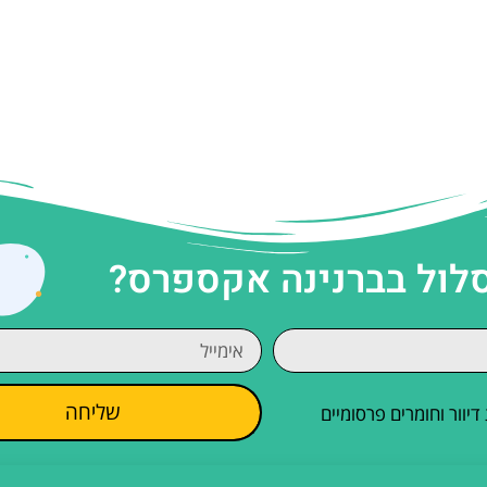
סלול בברנינה אקספרס?
שליחה
וור וחומרים פרסומיים