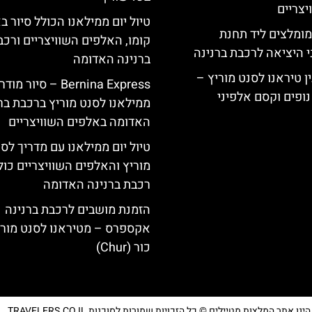
צריים
טיול יום ממילאנו הכולל סיור ב
מומלצים ליד תחנת
קומו, האלפים השוויצריים ורכב
י היציאה לרכבת ברנינה
ברנינה האדומה
ן טיראנו לסנט מוריץ –
Bernina Express – סיור מוד
נופים וקסם אלפיני
ממילאנו לסנט מוריץ ברכבת בר
האדומה באלפים השוויצריים
טיול יום ממילאנו עם מדריך לס
מוריץ והאלפים השוויצריים כול
רכבת ברנינה האדומה
הזמנת מושבים לרכבת ברנינה
אקספרס – מטיראנו לסנט מורי
כור (Chur)
נו אתר המלצות מטיילים © כל הזכויות שמורות לסוכנות TRAVELERS.CO.IL