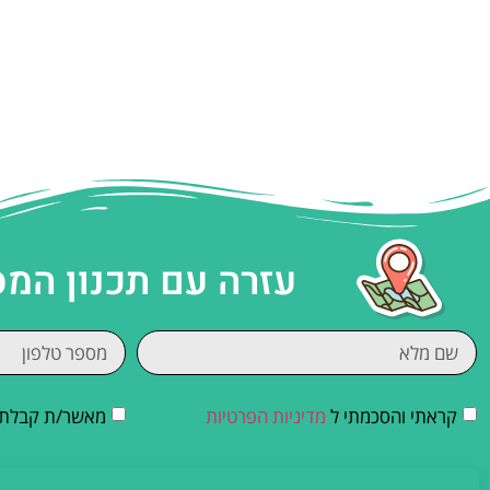
עזרה עם תכנון המ
קראתי והסכמתי ל
מדיניות הפרטיות
מאשר/ת קבלת די