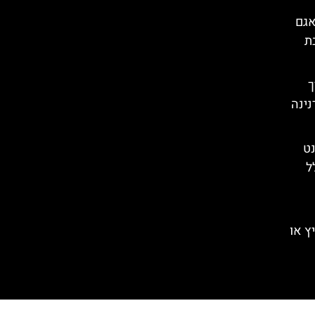
אגם
ת
רך
נינה
נט
ל
ץ או