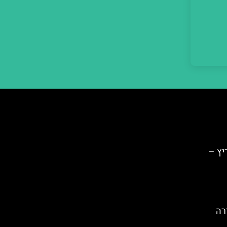
יץ –
רה