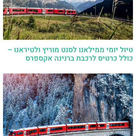
טיול יומי ממילאנו לסנט מוריץ ולטיראנו –
כולל כרטיס לרכבת ברנינה אקספרס