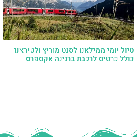
טיול יומי ממילאנו לסנט מוריץ ולטיראנו –
כולל כרטיס לרכבת ברנינה אקספרס