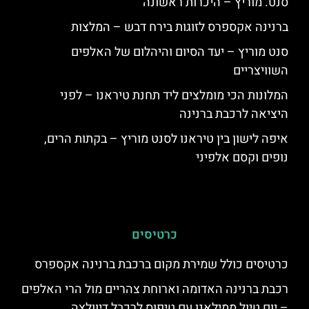
סנט. מוריץ – היכרות ראשונה
ברנינה אקספרס לזוגות בירח דבש – המלצות
סנט מוריץ – יעד הסיום והיהלום של האלפים
השוויצריים
המלונות הכי מומלצים ליד תחנת טיראנו – לפני
היציאה לרכבת ברנינה
איפה לישון בין טיראנו לסנט מוריץ – בקתות הרים,
נופים וקסם אלפיני
כרטיסים
כרטיסים כולל שמירת מקום ברכבת ברנינה אקספרס
רכבת ברנינה האדומה וארוחת צהריים מול הרי האלפים
– יום טיול ממילאנו עם טיפוס לרכבל דיוולצה