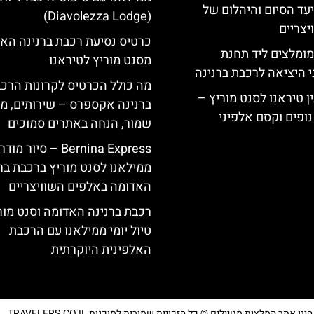
יעד הסיום והיהלום של
(Diavolezza Lodge)
צריים
כרטיס נסיעת רכבת ברנינה הא
מומלצים ליד תחנת
מסנט מוריץ לטיראנו
י היציאה לרכבת ברנינה
מה כולל הכרטיס לקרונות הרכ
ן טיראנו לסנט מוריץ –
ברנינה אקספרס – שירותים, מ
נופים וקסם אלפיני
שמור, הנחה באתרים סמוכים
Bernina Express – סיור מוד
ממילאנו לסנט מוריץ ברכבת בר
האדומה באלפים השוויצריים
רכבת ברנינה האדומה וסנט מור
טיול יומי ממילאנו עם הרכבת
האלפינית היוקרתית
נו אתר המלצות מטיילים © כל הזכויות שמורות לסוכנות TRAVELERS.CO.IL