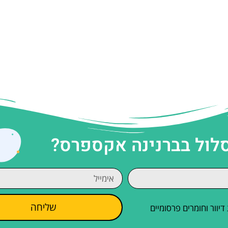
סלול בברנינה אקספרס?
שליחה
וור וחומרים פרסומיים