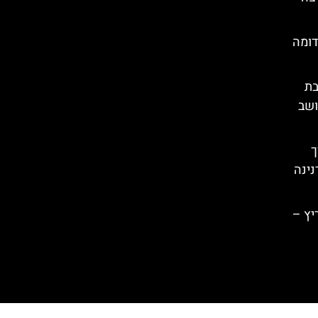
דומה
בת
ושב
רך
נינה
יץ –