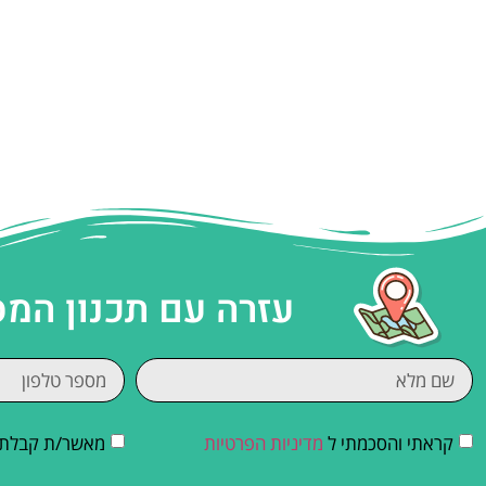
עזרה עם תכנון המ
קראתי והסכמתי ל
מדיניות הפרטיות
מאשר/ת קבלת די