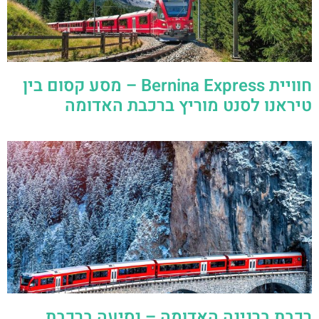
חוויית Bernina Express – מסע קסום בין
טיראנו לסנט מוריץ ברכבת האדומה
רכבת ברנינה האדומה – נסיעה ברכבת