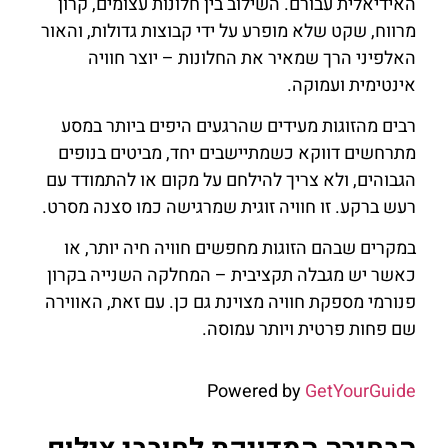
האידיאלית עבורם. השילוב בין חלונות עצומים, קרון
מרווח, שקט שלא מופרע על ידי קבוצות גדולות, והאור
האלפיני הרך שמאיר את החלונות – יוצר חוויה
אינטימית ועמוקה.
רבים מהזוגות מעידים שהרגעים היפים ביותר במסע
מתרחשים דווקא כשמתיישבים יחד, מביטים בנופים
הגבוהים, ולא צריך להילחם על מקום או להתמודד עם
רעש ברקע. זו חוויה זוגית שמרגישה כמו סצנה מסרט.
במקרים שבהם הזוגות מחפשים חוויה חיה יותר, או
כאשר יש מגבלה תקציבית – המחלקה השנייה בקרון
פנורמי מספקת חוויה מצוינת גם כן. עם זאת, האווירה
שם פחות פרטית ויותר עמוסה.
Powered by
GetYourGuide