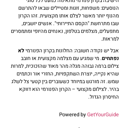
הישיבה בקרון פנורמי מתאימה כמעט לכל סוגי
הנוסעים: משפחות, זוגות ומטיילים שבאו להתרשם
מהנוף יותר מאשר לצלם אותו מקצועית. זהו הקרון
שבו מתרחשת "הקסם התיירותי". אנשים יושבים,
מתפעלים, מצלמים בטלפון, נאנחים מהיופי ומתמסרים
למראות.
אבל יש נקודה חשובה: החלונות בקרון הפנורמי
לא
נפתחים
. מי שמגיע עם מצלמה מקצועית או חובב
צילום ברמה גבוהה מגלה מהר מאוד שהזכוכית, למרות
שהיא נקייה, יוצרת השתקפויות, החזרי אור וכתמים
שמש. זה מורגש במיוחד כשעוברים בין קטעי צל לשלג
בהיר. לצילום מקצועי – הקרון הפנורמי הוא דווקא
החיסרון הגדול.
Powered by
GetYourGuide