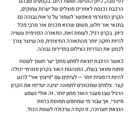
לפי גובה, כיוון הנסיעה ושעת היום. בקטעים שבהם
הרכבת נכנסת לאזורים מוצלים של יערות עמוקים,
הקרון הפנורמי מאפשר לשמור על נראות גבוהה גם
בתנאי אור חלש, משום שהוא מכניס אור מרבי מכל
כיוון. בקרון רגיל, לעומת זאת, התאורה הפנימית עשויה
להיות חזקה יותר מהתאורה החיצונית, מה שיוצר צורך
לכוונן את הגדרות הצילום בתדירות גבוהה.
כאשר הרכבת יוצאת לפתע מתוך יער חשוך לשטח
פתוח ומואר בשלג, התנהגות האור בקרון פנורמי יכולה
להיות דרמטית יותר — לעיתים עם ״פיצוץ אור״ לרגע
קצר. צלמים שמכוונים לתמונה יציבה יעדיפו את הקרון
הרגיל שבו מעבר האור מתון יותר. זה אולי נשמע
מינורי, אך עבור מי שמחפש תמונות ברמת
הוצאת־תערוכה, זו נקודה שיכולה לשנות הכול.