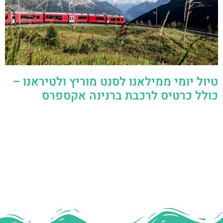
טיול יומי ממילאנו לסנט מוריץ ולטיראנו –
כולל כרטיס לרכבת ברנינה אקספרס