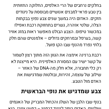
בחלקים נרחבים של הרי האלפים, החלוקה החזותית
בין טבע פראי למבנים אנושיים מבוססת על ניגודים
חזקים. האדום היה במשך שנים צבע נפוץ בבקתות
הצלה, שלטי אזהרה, גשרים בתחזוקת רכבת ואפילו
במכשור טיפוס. הצבע הבולט מאפשר ראות במזג אוויר
קשה, בערפל ובמרחקים גדולים – אלמנטים שהם חלק
בלתי נפרד מהנוף שבו הקו פועל.
רכבת ברנינה אימצה את הגוון הזה מתוך רצון לשמור
על קשר ישיר עם המסורת האלפינית. היא מייצגת לא
רק כלי תחבורה, אלא חלק מה-DNA של האזור –
שילוב של עוצמה, זהירות, ובולטות שמדגישות את
האדם מול הטבע.
צבע שמדגיש את נופי הבראשית
בנוף שבו הלבן של השלג והכחול המבריק של האגמים
שולטים, האדום הופך לניגוד דרמטי – כמעט ציורי. הוא