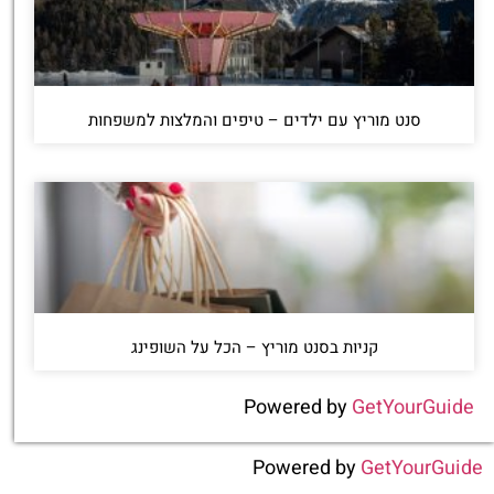
סנט מוריץ עם ילדים – טיפים והמלצות למשפחות
קניות בסנט מוריץ – הכל על השופינג
Powered by
GetYourGuide
Powered by
GetYourGuide