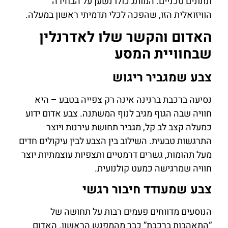
ונתונים טכניים. המותג כולו נשען על הבחירה
הוויזואלית הזו, שהפכה לכלי תדמיתי ראשון במעלה.
האדום והקשר שלו לאדרנלין
שבחוויית המסע
צבע שמגביר ריגוש
נסיעה ברכבת ברנינה אינה רק צפייה בטבע – היא
חוויה שבה הגוף מגיב לנוף המשתנה. צבע אדום ידוע
כמעלה קצב לב קל, מגביר תחושת עירנות ויוצר
התרגשות טבעית. השילוב בין הצבע לבין עיקולים חדים
מעל תהומות, גשרים דרמטיים ותצפיות עוצמתיות יוצר
חוויה שמרגישה כמעט קולנועית.
צבע שמעודד חיבור רגשי
הנוסעים מדווחים פעמים רבות על תחושה של
“התאהבות ברכבת” כבר מהמפגש הראשון. האדום