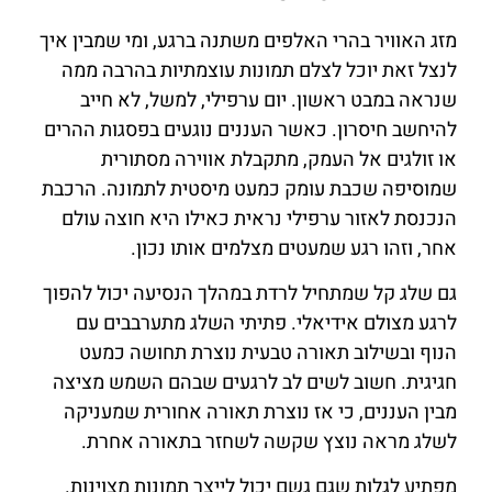
מזג האוויר בהרי האלפים משתנה ברגע, ומי שמבין איך
לנצל זאת יוכל לצלם תמונות עוצמתיות בהרבה ממה
שנראה במבט ראשון. יום ערפילי, למשל, לא חייב
להיחשב חיסרון. כאשר העננים נוגעים בפסגות ההרים
או זולגים אל העמק, מתקבלת אווירה מסתורית
שמוסיפה שכבת עומק כמעט מיסטית לתמונה. הרכבת
הנכנסת לאזור ערפילי נראית כאילו היא חוצה עולם
אחר, וזהו רגע שמעטים מצלמים אותו נכון.
גם שלג קל שמתחיל לרדת במהלך הנסיעה יכול להפוך
לרגע מצולם אידיאלי. פתיתי השלג מתערבבים עם
הנוף ובשילוב תאורה טבעית נוצרת תחושה כמעט
חגיגית. חשוב לשים לב לרגעים שבהם השמש מציצה
מבין העננים, כי אז נוצרת תאורה אחורית שמעניקה
לשלג מראה נוצץ שקשה לשחזר בתאורה אחרת.
מפתיע לגלות שגם גשם יכול לייצר תמונות מצוינות.