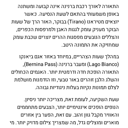
התאורה לאורך רכבת ברנינה אינה קבועה ומשתנה
באופן משמעותי בהתאם לשעת הנסיעה. כאשר
יוצאים מטיראנו (Tirano) בבוקר, האור הרך של שעות
הבוקר מעניק עומק לגגות האבן ולמרפסות הכפרים,
והצללים הנובעים מפסגות ההרים יוצרים שכבת עומק
שמחזיקה את התמונה היטב.
במהלך שעות הצהריים, במיוחד באזור אגם ביאנקו
(Lago Bianco) ומעבר ברנינה (Bernina Pass),
התאורה הופכת חדה ודרמטית יותר. האגמים הכחולים
והשלג הלבן זוהרים באור טבעי, וזו הזדמנות מושלמת
לצלם תמונות נקיות בעלות ניגודיות גבוהה.
שעת השקיעה, לעומת זאת, מצריכה יותר ניסיון.
הנופים הופכים אינטימיים יותר, הצבעים מתחממים
והאוויר מקבל גוון זהוב. עם זאת, הפער בין אזורים
מוארים ומוצלים גדל, מה שמצריך צילום מדויק יותר. מי