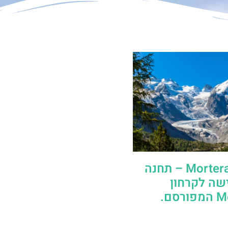
תחנת Morteratsch – תחנה
שה לקרחון
סם.