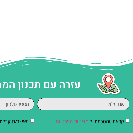
עזרה עם תכנון המ
קראתי והסכמתי ל
מדיניות הפרטיות
מאשר/ת קבלת די