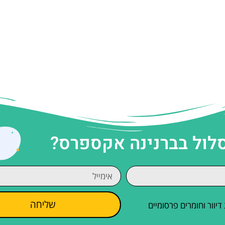
סלול בברנינה אקספרס?
שליחה
וור וחומרים פרסומיים