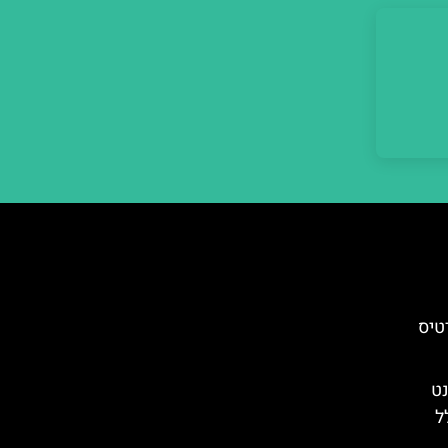
טיס
נט
ל