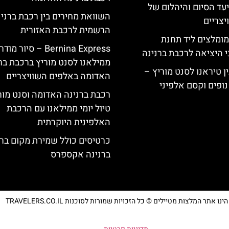
יעד הסיום והיהלום של
השוואת מחירים בין רכבת ברני
צריים
הרשמית לרכבת האזורית
מומלצים ליד תחנת
Bernina Express – סיור מוד
י היציאה לרכבת ברנינה
ממילאנו לסנט מוריץ ברכבת בר
ן טיראנו לסנט מוריץ –
האדומה באלפים השוויצריים
נופים וקסם אלפיני
רכבת ברנינה האדומה וסנט מור
טיול יומי ממילאנו עם הרכבת
האלפינית היוקרתית
כרטיסים כולל שמירת מקום בר
ברנינה אקספרס
נו אתר המלצות מטיילים © כל הזכויות שמורות לסוכנות TRAVELERS.CO.IL