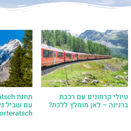
טיולי קרחונים עם רכבת
ברנינה – לאן מומלץ ללכת?
עם שביל גי
Morteratsch המפור