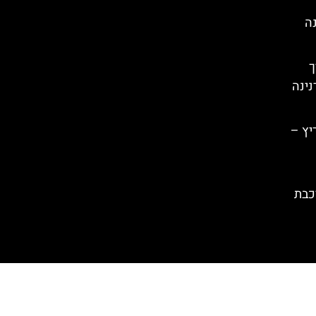
נה
רך
נינה
יץ –
כבת