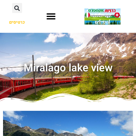
כרטיסים
Miralago lake view