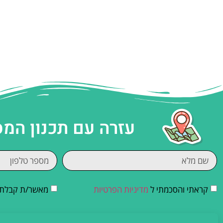
עזרה עם תכנון המ
קראתי והסכמתי ל
מדיניות הפרטיות
מאשר/ת קבלת די