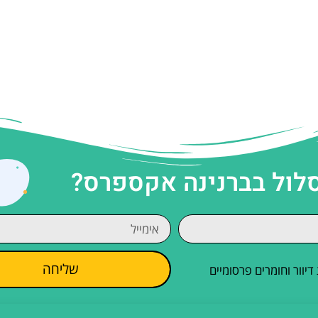
סלול בברנינה אקספרס?
שליחה
וור וחומרים פרסומיים