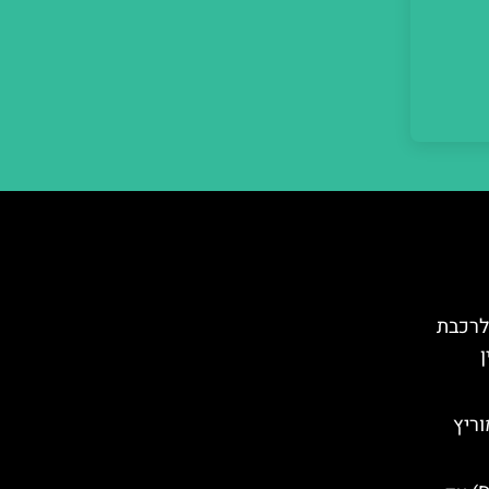
לרכבת
ן
ריץ