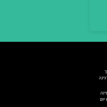
רך
נינה
ינה
יום