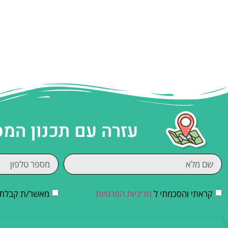
עזרה עם תכנון המ
קראתי והסכמתי ל
מדיניות הפרטיות
מאשר/ת קבלת די