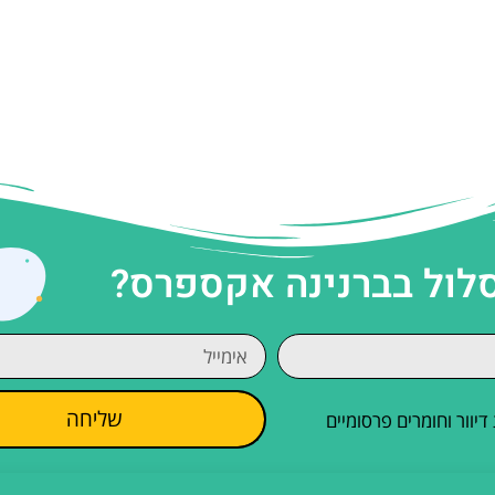
סלול בברנינה אקספרס?
שליחה
וור וחומרים פרסומיים