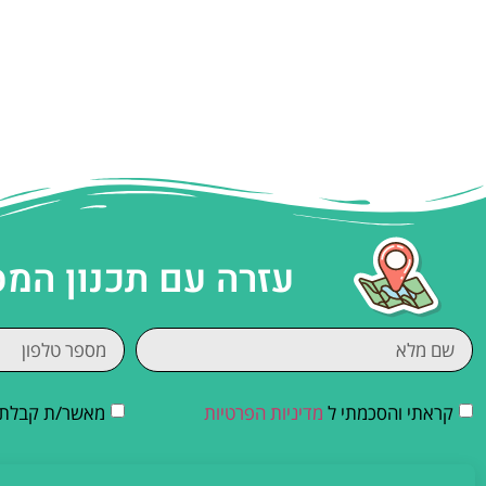
עזרה עם תכנון המ
קראתי והסכמתי ל
מדיניות הפרטיות
מאשר/ת קבלת די