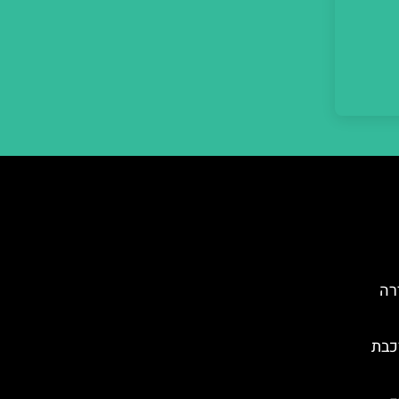
רה
כבת