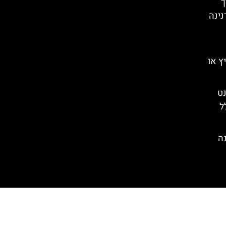
רך
נינה
ץ או
נט
ל
נה