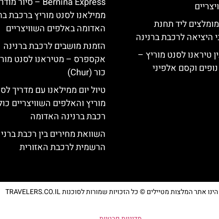
Bernina Express – סיור מוד
צריים
ממילאנו לסנט מוריץ ברכבת בר
מומלצים ליד תחנת
האדומה באלפים השוויצריים
י היציאה לרכבת ברנינה
הזמנת מושבים לרכבת ברנינה
ן טיראנו לסנט מוריץ –
אקספרס – מטיראנו לסנט מורי
נופים וקסם אלפיני
כור (Chur)
טיול יום ממילאנו עם מדריך לס
מוריץ והאלפים השוויצריים כול
רכבת ברנינה האדומה
השוואת מחירים בין רכבת ברני
הרשמית לרכבת האזורית
נו אתר המלצות מטיילים © כל הזכויות שמורות לסוכנות TRAVELERS.CO.IL
מדיניות פרטיות