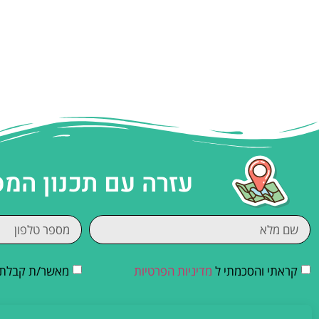
עזרה עם תכנון המ
קראתי והסכמתי ל
מדיניות הפרטיות
מאשר/ת קבלת די