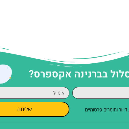
סלול בברנינה אקספרס?
שליחה
וור וחומרים פרסומיים