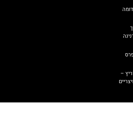
דומה
רך
נינה
פרס
ריץ –
יצריים