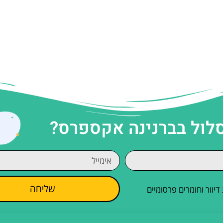
סלול בברנינה אקספרס?
שליחה
וור וחומרים פרסומיים