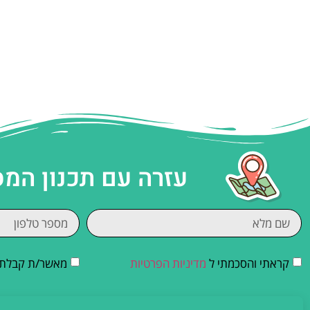
עזרה עם תכנון המ
קראתי והסכמתי ל
מדיניות הפרטיות
מאשר/ת קבלת די