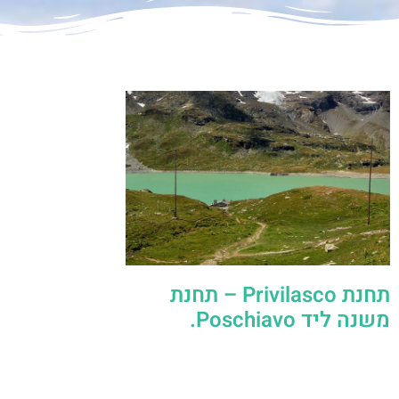
תחנת Privilasco – תחנת
משנה ליד Poschiavo.