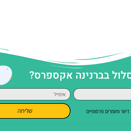
סלול בברנינה אקספרס?
שליחה
וור וחומרים פרסומיים