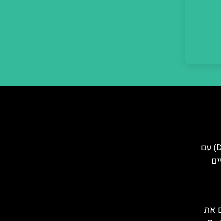
טיול יום מדזנצאנו (Desenzano) עם
ים
ם את