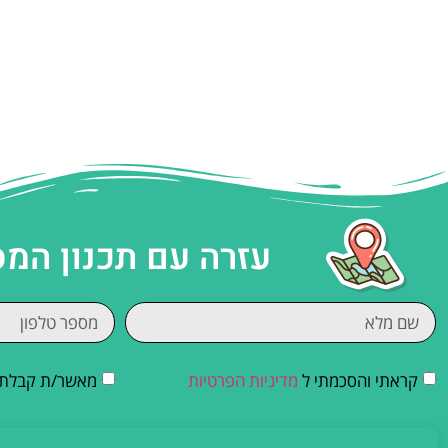
עזרה עם תכנון המ
קראתי והסכמתי ל
מדיניות הפרטיות
מאשר/ת קבלת די